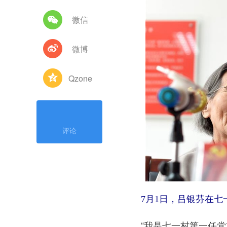
微信
微博
Qzone
评论
7月1日，吕银芬在七一
“我是七一村第一任党支