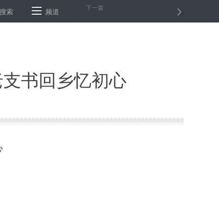
下一篇
啡可能成为减肥好帮手
搜索
频道
中日产业合作论坛在东京召开
立法、具体
老支书回乡忆初心
心