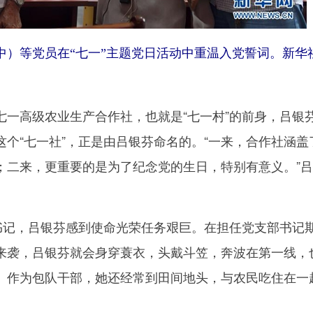
）等党员在“七一”主题党日活动中重温入党誓词。新华
高级农业生产合作社，也就是“七一村”的前身，吕银
个“七一社”，正是由吕银芬命名的。“一来，合作社涵盖
；二来，更重要的是为了纪念党的生日，特别有意义。”
记，吕银芬感到使命光荣任务艰巨。在担任党支部书记
来袭，吕银芬就会身穿蓑衣，头戴斗笠，奔波在第一线，
。作为包队干部，她还经常到田间地头，与农民吃住在一