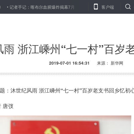
记：喀布尔血腥爆炸揭幕7月 阿富汗和平谈判再蒙阴影
客户端
新研究说咖
风雨 浙江嵊州“七一村”百岁
2019-07-01 16:54:31
来源：
新华网
题：沐世纪风雨 浙江嵊州“七一村”百岁老支书回乡忆初
 唐弢