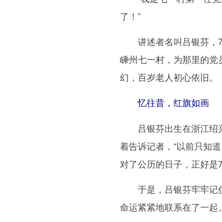
了！”
讲述者名叫吕银芬，7月
嵊州七一村，为那里的党
幻，百岁老人初心依旧。
忆往昔，红旗如画
吕银芬出生在浙江绍兴
着告诉记者，“以前只知
对了公历的日子，正好是7
于是，吕银芬牢牢记住
命运紧紧地联系在了一起