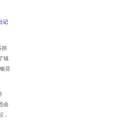
社记
芬担
了镇
吕银芬
期
也会
起，