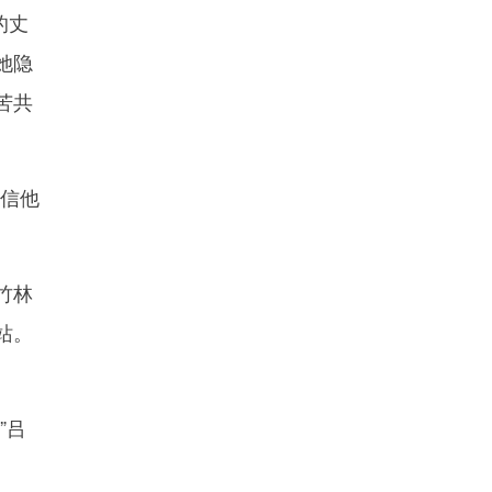
的丈
她隐
苦共
信他
竹林
站。
”吕