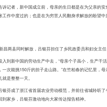
诉记者，新中国成立前，母亲的生日都是在为父亲的安
张工作中度过的；也是在为穷苦人民翻身求解放的盼望中
新昌两县同时解放，吕银芬担任了乡民政委员和妇女主任
到新中国的劳动生产中去，“母亲个子虽小，生产干活
一次能挑150斤的担子走山路。”在竺柏春的记忆里，母
扎就是整整一天。
银芬成了浙江省首届农业劳动模范，并前往省城聆听了
回到家乡，吕银芬激动地向大家传达报告精神。