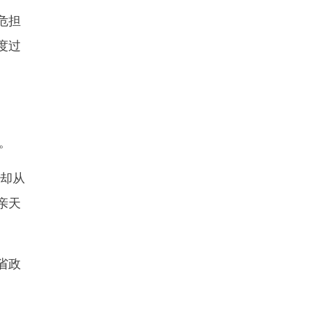
危担
度过
。
却从
亲天
省政