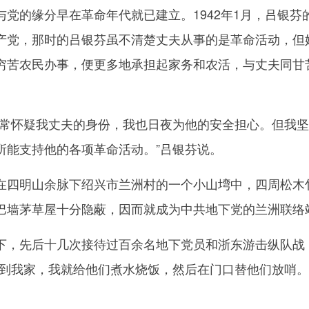
的缘分早在革命年代就已建立。1942年1月，吕银芬
产党，那时的吕银芬虽不清楚丈夫从事的是革命活动，但
穷苦农民办事，便更多地承担起家务和农活，与丈夫同甘
怀疑我丈夫的身份，我也日夜为他的安全担心。但我坚
所能支持他的各项革命活动。”吕银芬说。
四明山余脉下绍兴市兰洲村的一个小山塆中，四周松木
巴墙茅草屋十分隐蔽，因而就成为中共地下党的兰洲联络
，先后十几次接待过百余名地下党员和浙东游击纵队战
来到我家，我就给他们煮水烧饭，然后在门口替他们放哨。