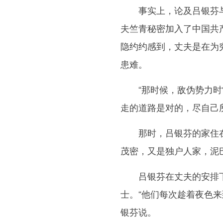
事实上，论及吕银芬与党
夫竺青秘密加入了中国共
隐约约感到，丈夫是在为
患难。
“那时候，敌伪势力时常
走的道路是对的，尽自己
那时，吕银芬的家住在
茂密，又是独户人家，泥
吕银芬在丈夫的安排下
士。“他们每次趁着夜色
银芬说。