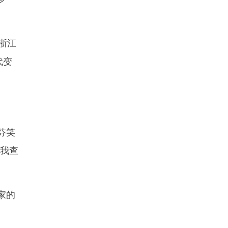
浙江
代变
芬笑
帮我查
家的