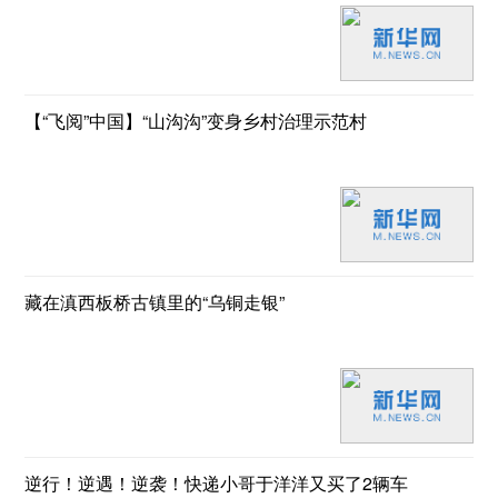
【“飞阅”中国】“山沟沟”变身乡村治理示范村
藏在滇西板桥古镇里的“乌铜走银”
逆行！逆遇！逆袭！快递小哥于洋洋又买了2辆车