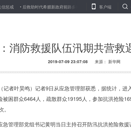
信惩戒
后救助时代希腊新政府前路多艰
土耳其两名士兵遭库尔德
客户端
：消防救援队伍汛期共营救遇
2019-07-09 23:07:08
来源： 新华网
记者叶昊鸣）记者9日从应急管理部获悉，据统计，进入汛
困群众6464人，疏散群众19195人，参加抗洪抢险16
）次。
管理部党组书记黄明当日主持召开防汛抗洪抢险救援调