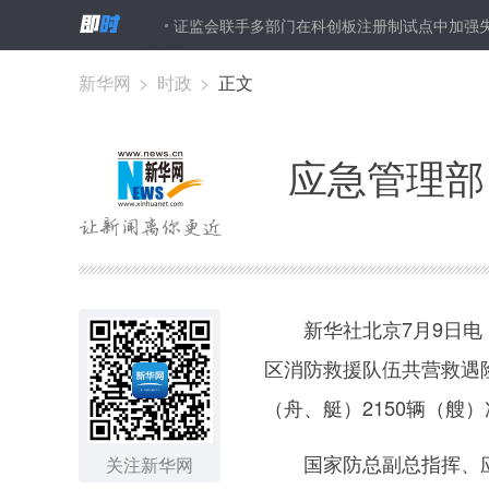
被困群众6464人
证监会联手多部门在科创板注册制试点中加强失
新华网
>
时政
>
正文
应急管理部
新华社北京7月9日电（
区消防救援队伍共营救遇险被
（舟、艇）2150辆（艘
国家防总副总指挥、应急
关注新华网