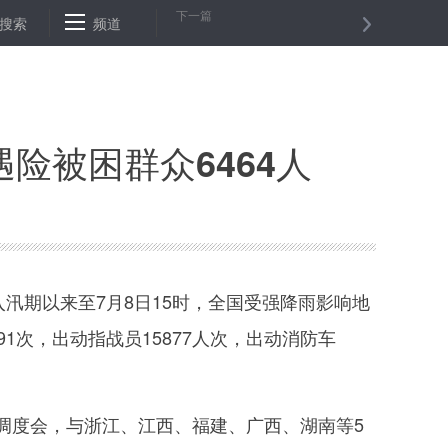
下一篇
武装袭击身亡
搜索
频道
新华微评：破解“作业困局”尤需各尽其责
中国驻伊
险被困群众6464人
期以来至7月8日15时，全国受强降雨影响地
91次，出动指战员15877人次，出动消防车
度会，与浙江、江西、福建、广西、湖南等5