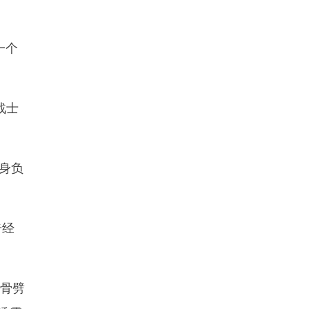
一个
战士
身负
奇经
椎骨劈