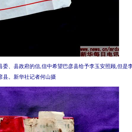
、县政府的信,信中希望巴彦县给予李玉安照顾,但是
彦县。新华社记者何山摄