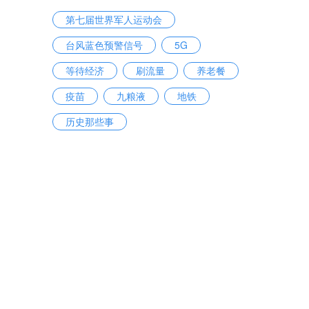
第七届世界军人运动会
台风蓝色预警信号
5G
等待经济
刷流量
养老餐
疫苗
九粮液
地铁
历史那些事