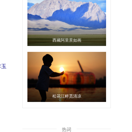
西藏阿里景如画
李玉
松花江畔觅清凉
热词