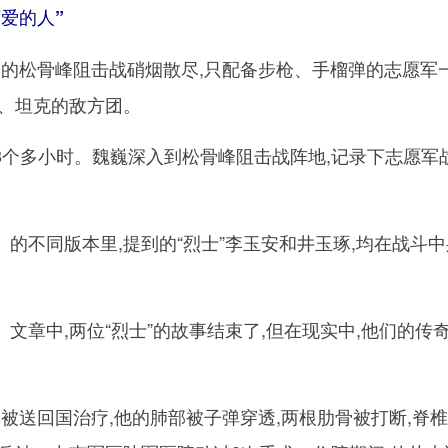
爱的人”
烈的松骨峰阻击战硝烟散尽,只配备步枪、手榴弹的志愿军
机、坦克的敌方团。
多小时。魏巍深入到松骨峰阻击战阵地,记录下志愿军
不同版本里,提到的“烈士”李玉安和井玉琢,均在战斗中
章中,两位“烈士”的故事结束了,但在现实中,他们的传
被送回国治疗,他的肺部被子弹穿透,两根肋骨被打断,脊