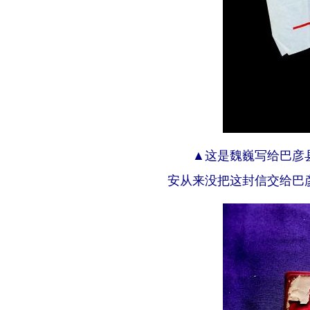
▲这是魏巍写给巴彦县委
安从来没把这封信交给巴