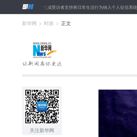
睛”
超七成受访者支持将日常生活行为纳入个人征信系统
联合国
新华网
>
时政
>
正文
关注新华网