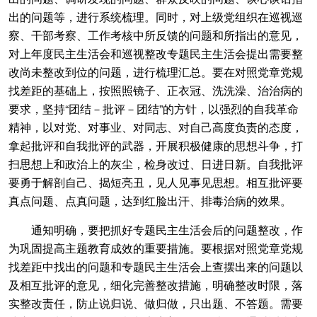
出的问题等，进行系统梳理。同时，对上级党组织在巡视巡
察、干部考察、工作考核中所反馈的问题和所指出的意见，
对上年度民主生活会和巡视整改专题民主生活会提出需要整
改尚未整改到位的问题，进行梳理汇总。要在对照党章党规
找差距的基础上，按照照镜子、正衣冠、洗洗澡、治治病的
要求，坚持“团结－批评－团结”的方针，以强烈的自我革命
精神，以对党、对事业、对同志、对自己高度负责的态度，
拿起批评和自我批评的武器，开展积极健康的思想斗争，打
扫思想上和政治上的灰尘，检身改过、日进日新。自我批评
要勇于解剖自己、揭短亮丑，见人见事见思想。相互批评要
真点问题、点真问题，达到红脸出汗、排毒治病的效果。
通知明确，要把抓好专题民主生活会后的问题整改，作
为巩固提高主题教育成效的重要措施。要根据对照党章党规
找差距中找出的问题和专题民主生活会上查摆出来的问题以
及相互批评的意见，细化完善整改措施，明确整改时限，落
实整改责任，防止说归说、做归做，只出题、不答题。需要