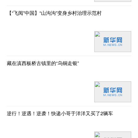
【“飞阅”中国】“山沟沟”变身乡村治理示范村
藏在滇西板桥古镇里的“乌铜走银”
逆行！逆遇！逆袭！快递小哥于洋洋又买了2辆车