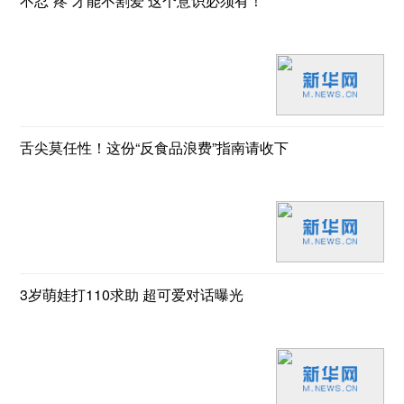
不忍“疼”才能不割爱 这个意识必须有！
舌尖莫任性！这份“反食品浪费”指南请收下
3岁萌娃打110求助 超可爱对话曝光