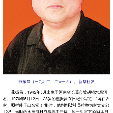
燕振昌（一九四二—二○一四）。 新华社发
燕振昌，1942年5月出生于河南省长葛市坡胡镇水磨河
村。1970年5月12日，28岁的燕振昌在日记中写道：“留在农
村，照样能干出名堂！”那时，他刚刚被社员推举为村党支部
书记，当时的水磨河村穷得揭不开锅，他一生写下的94本日