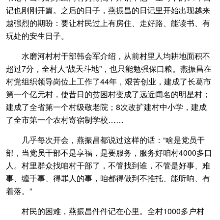
记也刚刚开篇。之后的日子，燕振昌的日记里开始出现越来
越强烈的期盼：要让村民过上有房住、走好路、能读书、有
玩处的安生日子。
水磨河村村干部韩会军介绍，从前村里人均耕地面积不
超过7分，全村人“战天斗地”，也只能勉强保口粮。燕振昌在
村党组织领导岗位上工作了44年，艰苦创业，建成了长葛市
第一个亿元村，使昔日的贫困村变成了远近闻名的明星村；
建成了全省第一个村级敬老院；8次改扩建村中小学，建成
了全市第一个农村寄宿制学校……
几乎每次开会，燕振昌都说过这样的话：“啥是党员干
部，当党员干部不是享福，是要服务，服务好咱村4000多口
人。村里群众找咱村干部了，不管找到谁，不管是好事、难
事、缠手事、得罪人的事，咱都得做到不推托、能听响、有
着落。”
村民的困难，燕振昌件件记在心里。全村1000多户村