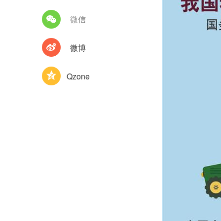
微信
微博
Qzone