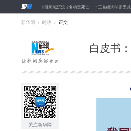
艘偷渡船在土耳其附近海域沉没 2名幼童死亡
三名经济学家因减贫研究
起公诉 19名涉案公职人员和重要关系人被移送审查起诉
新华网
>
时政
>
正文
白皮书：
关注新华网