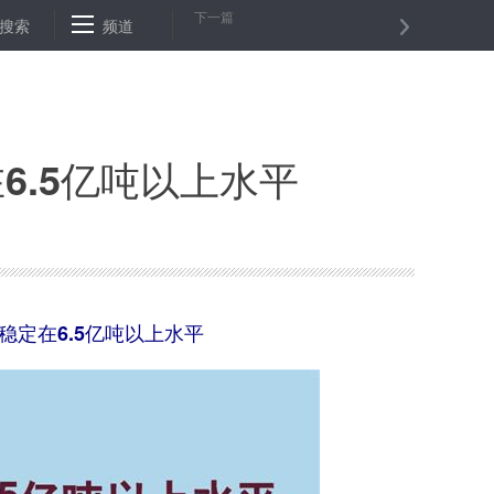
下一篇
国际音乐节
搜索
频道
新华微评 | 让“卡跑跑”无处可逃
外逃职务犯罪嫌疑人
6.5亿吨以上水平
定在6.5亿吨以上水平