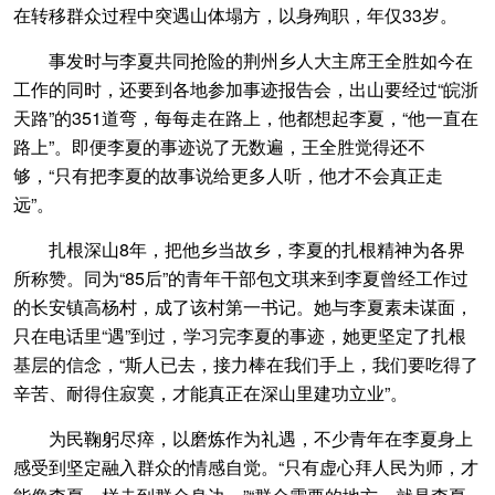
在转移群众过程中突遇山体塌方，以身殉职，年仅33岁。
事发时与李夏共同抢险的荆州乡人大主席王全胜如今在
工作的同时，还要到各地参加事迹报告会，出山要经过“皖浙
天路”的351道弯，每每走在路上，他都想起李夏，“他一直在
路上”。即便李夏的事迹说了无数遍，王全胜觉得还不
够，“只有把李夏的故事说给更多人听，他才不会真正走
远”。
扎根深山8年，把他乡当故乡，李夏的扎根精神为各界
所称赞。同为“85后”的青年干部包文琪来到李夏曾经工作过
的长安镇高杨村，成了该村第一书记。她与李夏素未谋面，
只在电话里“遇”到过，学习完李夏的事迹，她更坚定了扎根
基层的信念，“斯人已去，接力棒在我们手上，我们要吃得了
辛苦、耐得住寂寞，才能真正在深山里建功立业”。
为民鞠躬尽瘁，以磨炼作为礼遇，不少青年在李夏身上
感受到坚定融入群众的情感自觉。“只有虚心拜人民为师，才