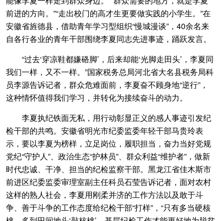
能像李夏一样走到群众身边。”“群众需要的地方，就是李夏
前进的方向。”“走出校门的高才生更要做实践的小学生。”在
安徽省旌德县，借助青年学习型组织“慢城漫谈”，40余名来
自各行各业的青年干部围绕李夏同志先进事迹，踊跃发言。
“过去‘穿凉鞋都嫌硌脚’，后来却能‘光脚走田头’，李夏同
我们一样，又不一样。”国家税务总局河北省大名县税务局科
员李源告诉记者，群众危难面前，李夏奋不顾身地“逆行”，
这种情怀值得我们学习，并转化为接续奋斗的动力。
李夏执纪铁面无私，用行动彰显正义的感人事迹引发纪
检干部的共鸣。安徽省明光市纪委监委年轻干部马贵玲表
示，要以李夏为榜样，立足岗位，履职担当，奋力当好党规
党纪“守护人”、政治生态“护林员”、群众利益“维护者”，做新
时代忠诚、干净、担当的纪检监察干部。黑龙江省佳木斯市
前进区纪委监委审理室副主任科员石莹告诉记者，面对农村
这样的熟人社会，李夏用刚柔并济的工作方法以及敢于斗
争、善于斗争的工作态度给纪检干部“打样”，“只有多当硬核
桃，多到田间地头‘敲核桃’，基层纪检工作才能更好地为脱贫