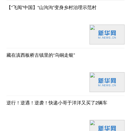
【“飞阅”中国】“山沟沟”变身乡村治理示范村
藏在滇西板桥古镇里的“乌铜走银”
逆行！逆遇！逆袭！快递小哥于洋洋又买了2辆车