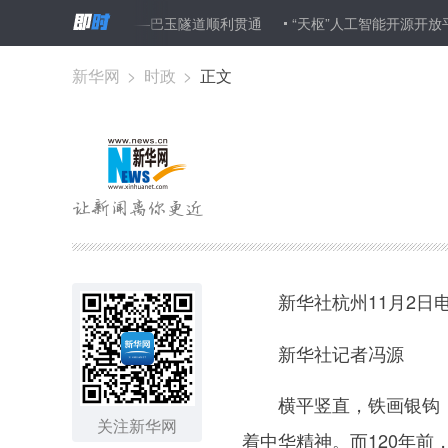
路一级高风险隧道——巴玉隧道顺利贯通
“天枢”人工智能开源开放平
新华网
>
时政
>
正文
新华社杭州11月2日
新华社记者冯源
横平竖直，铁画银钩；龙
关注新华网
着中华精神。而120年