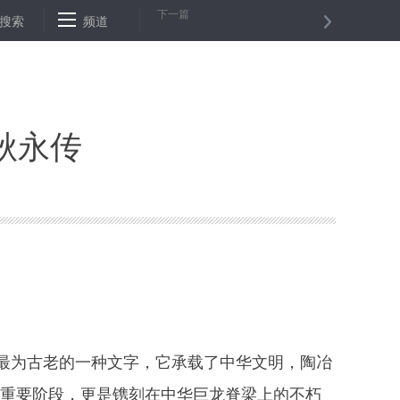
下一篇
闪耀三千多年的中华文明之光——纪念甲骨文发现120周年
搜索
频道
以色列袭
秋永传
为古老的一种文字，它承载了中华文明，陶冶
的重要阶段，更是镌刻在中华巨龙脊梁上的不朽