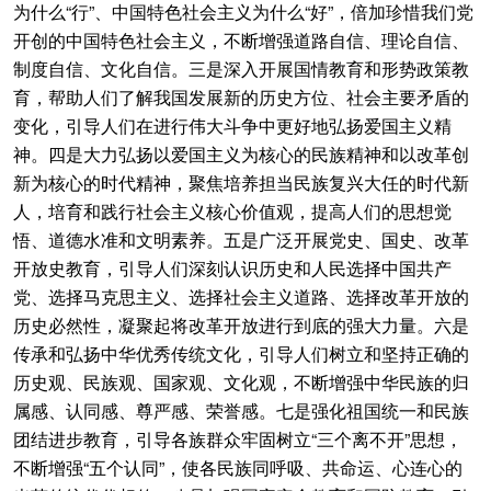
为什么“行”、中国特色社会主义为什么“好”，倍加珍惜我们党
开创的中国特色社会主义，不断增强道路自信、理论自信、
制度自信、文化自信。三是深入开展国情教育和形势政策教
育，帮助人们了解我国发展新的历史方位、社会主要矛盾的
变化，引导人们在进行伟大斗争中更好地弘扬爱国主义精
神。四是大力弘扬以爱国主义为核心的民族精神和以改革创
新为核心的时代精神，聚焦培养担当民族复兴大任的时代新
人，培育和践行社会主义核心价值观，提高人们的思想觉
悟、道德水准和文明素养。五是广泛开展党史、国史、改革
开放史教育，引导人们深刻认识历史和人民选择中国共产
党、选择马克思主义、选择社会主义道路、选择改革开放的
历史必然性，凝聚起将改革开放进行到底的强大力量。六是
传承和弘扬中华优秀传统文化，引导人们树立和坚持正确的
历史观、民族观、国家观、文化观，不断增强中华民族的归
属感、认同感、尊严感、荣誉感。七是强化祖国统一和民族
团结进步教育，引导各族群众牢固树立“三个离不开”思想，
不断增强“五个认同”，使各民族同呼吸、共命运、心连心的