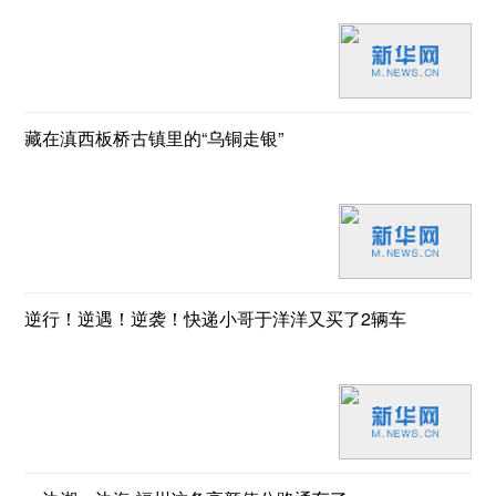
藏在滇西板桥古镇里的“乌铜走银”
逆行！逆遇！逆袭！快递小哥于洋洋又买了2辆车