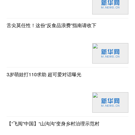
舌尖莫任性！这份“反食品浪费”指南请收下
3岁萌娃打110求助 超可爱对话曝光
【“飞阅”中国】“山沟沟”变身乡村治理示范村