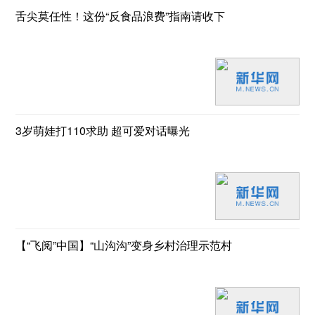
舌尖莫任性！这份“反食品浪费”指南请收下
3岁萌娃打110求助 超可爱对话曝光
【“飞阅”中国】“山沟沟”变身乡村治理示范村