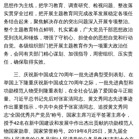
思想作为主线，把学习教育、调查研究、检视问题、整改落
实贯穿全过程，把开展主题教育同完成改革发展稳定各项任
务结合起来，聚焦解决存在的突出问题深入开展专项整治。
整个主题教育特点鲜明、扎实紧凑，广大党员干部思想政治
受到洗礼和锤炼，增强了守初心、担使命的思想自觉和行动
自觉。各级组织部门把开展主题教育作为一项重大政治任
务，会同有关部门精心谋划、加强指导，周密组织、压实责
任，确保取得实效。
三、庆祝新中国成立70周年一批先进典型受到表彰。在
举国上下隆重庆祝新中国成立70周年之际，一批先进典型和
功勋模范人物受到隆重表彰，在全社会弘扬了爱国奋斗正能
量。习近平总书记先后对张富清同志、黄文秀同志先进事迹
作出重要指示，中共中央授予张富清同志、追授黄文秀同
志“全国优秀共产党员”称号。国家主席习近平签署主席令，
授予42名在新中国建设和发展中作出杰出贡献的功勋模范人
物国家勋章、国家荣誉称号。2019年6月25日，第九届全
国“人民满意的公务员”和“人民满意的公务员集体”表彰大会在