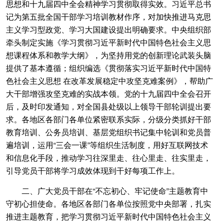
思想和十九届四中全会精神学习贯彻取得实效。习近平总书
记为第五批全国干部学习培训教材作序，对加快推进马克思
主义学习型政党、学习大国建设提出明确要求。中央组织部
牵头制定实施《学习贯彻习近平新时代中国特色社会主义思
想课程体系和教学大纲》，为坚持用党的创新理论武装头脑
提供了基本遵循；组织编选《贯彻落实习近平新时代中国特
色社会主义思想 在改革发展稳定中攻坚克难案例》，帮助广
大干部增强攻坚克难的实战本领。党的十九届四中全会召开
后，及时印发通知，对全国县处级以上领导干部轮训提出要
求。各地区各部门各单位紧密联系实际，分级分类抓好干部
教育培训、公务员培训、基层党组织书记集中轮训和党员普
遍培训，运用“三会一课”等组织生活制度，用好互联网技术
和信息化手段，推动学习往深里走、往心里走、往实里走，
引导党员干部将学习成效体现到干好每项工作上。
二、广大党员干部在“不忘初心、牢记使命”主题教育中
守初心担使命。各地区各部门各单位按照党中央部署，扎实
推进主题教育，把学习贯彻习近平新时代中国特色社会主义