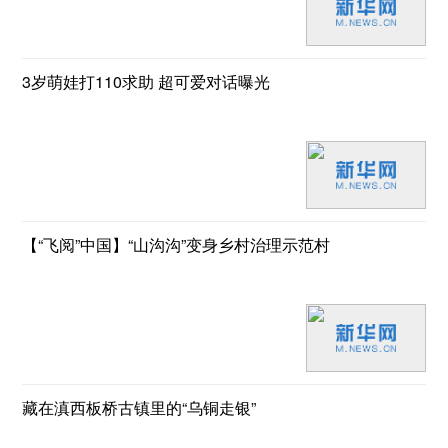
3岁萌娃打110求助 超可爱对话曝光
【“飞阅”中国】“山沟沟”变身乡村治理示范村
藏在滇西板桥古镇里的“乌铜走银”