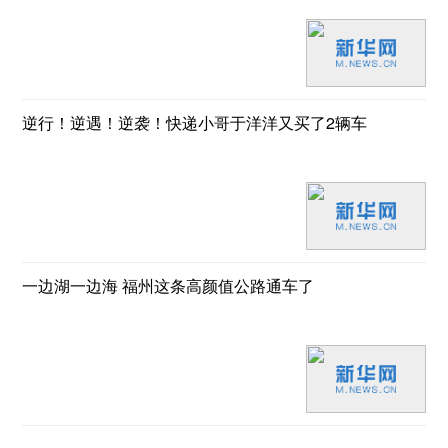
逆行！逆遇！逆袭！快递小哥于洋洋又买了2辆车
一边湖一边海 福州这条高颜值公路通车了