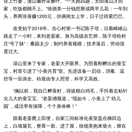
背上竹篓，漫山遍野采桑叶。“一天跑四趟，太阳落山才回
家，吃饭都顾不上。”徐德美一分钱想掰成两半儿花：一年到
头，养两张蚕赚1200元，供俩闺女上学，日子过得紧巴巴。
改变始于2016年。合心村第一书记陈子培，沿着崎岖山
路走了一小时，来到老晏家。身为高级农艺师，陈子培给村
庄“号了脉”：桑园太少，制约养蚕规模；技术落后，劳动强
度过大。
深山里来了专家，老晏大开眼界。为照看刚孵出的蚕宝
宝，村里引进了“小蚕共育”室。先进设备一启动，消毒、温
控等一应俱全。幼蚕由专人照管，科学又高效。
“搁以前，我自己孵蚕籽，得拔根白鸡毛，手抖着去粘针
尖儿大的蚕宝宝。”老晏感慨道，“现如今，小蚕上了‘幼儿
园’，成活率有保障，个个身体棒！”
跟着老晏爬上田埂，自家三间标准化蚕室盖在梯田边
上，白墙黛瓦，整葺一新。进了屋，徐德美抱来柴火，煨在