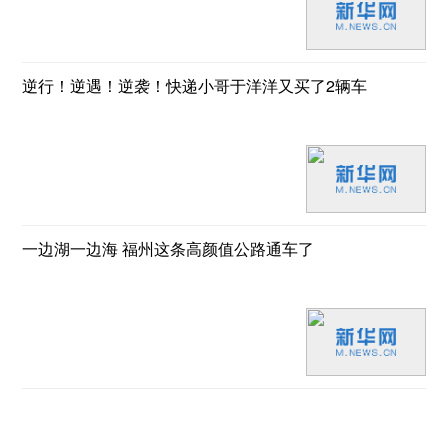
逆行！逆遇！逆袭！快递小哥于洋洋又买了2辆车
一边湖一边海 福州这条高颜值公路通车了