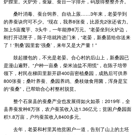
炉膛里。火炉旁，蚕簸、蚕台一字排开，码放得整整齐齐。
桑叶消毒、蚕台饲养、自动上蔟……3年来，老晏学到
的养蚕诀窍可不少。“现在，我养8张蚕，比原先2张还省力。
加上5亩魔芋、3头牛，一年能挣8万元。”老晏坐到火炉边，
刚打开话匣子，陈子培就跨进门来，“老晏，新桑苗给你送来
了！‘荆桑’园里套‘强桑’，来年又是大产量！”
鼓起腰包的，不光是老晏。合心村的后山上，新桑园已
是漫山遍野。“户种一亩桑，柴米油盐不用慌”，在陈子培带
领下，村民在梯田里新开辟400亩密植桑园，成熟后可供养
800张蚕；桑叶养蚕、桑园养鸡、桑枝做食用菌，浑身是宝
的“蚕桑”，已帮助合心村整村脱贫。
整个石泉县的蚕桑产业也发展得如火如荼：2019年，全
县养蚕发种8万张，农户蚕茧收入达1.36亿元；贫困户桑园面
积1.8万亩，户均蚕茧收入8400多元。
去年，老晏和村里其他贫困户一道，告别了山上的土坯