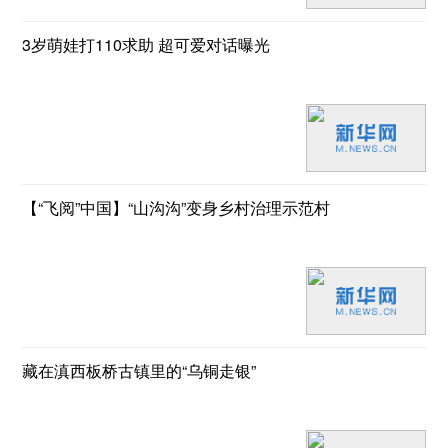
3岁萌娃打110求助 超可爱对话曝光
【“飞阅”中国】“山沟沟”变身乡村治理示范村
藏在滇西板桥古镇里的“乌铜走银”