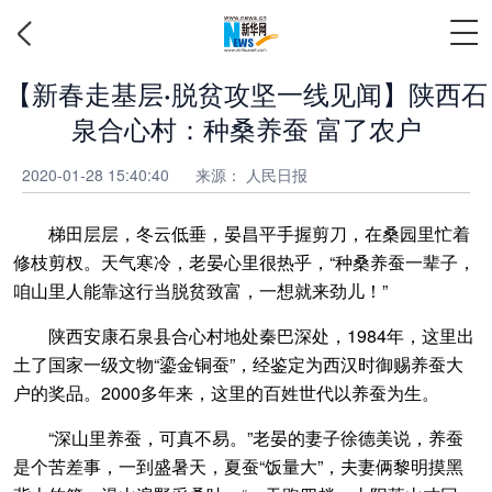
【新春走基层·脱贫攻坚一线见闻】陕西石
泉合心村：种桑养蚕 富了农户
2020-01-28 15:40:40
来源：
人民日报
梯田层层，冬云低垂，晏昌平手握剪刀，在桑园里忙着
修枝剪杈。天气寒冷，老晏心里很热乎，“种桑养蚕一辈子，
咱山里人能靠这行当脱贫致富，一想就来劲儿！”
陕西安康石泉县合心村地处秦巴深处，1984年，这里出
土了国家一级文物“鎏金铜蚕”，经鉴定为西汉时御赐养蚕大
户的奖品。2000多年来，这里的百姓世代以养蚕为生。
“深山里养蚕，可真不易。”老晏的妻子徐德美说，养蚕
是个苦差事，一到盛暑天，夏蚕“饭量大”，夫妻俩黎明摸黑