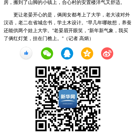
房，搬到了山脚的小镇上，合心村的安置楼洋气又舒适。
更让老晏开心的是，俩闺女都考上了大学，老大读对外
汉语，老二在省城念书，学土木设计。“早几年哪敢想，养蚕
还能供两个娃上大学。”老晏眉开眼笑，“新年新气象，我买
了俩红灯笼，挂在门檐上。”（记者 高炳）
+1