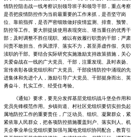
情防控阻击战一线考察识别领导班子和领导干部，重点考察
是否把疫情防控作为当前最重要的工作来抓，是否坚守岗
位、靠前指挥，是否严密细致做好疫情监测、排查、预警、
防控等工作。要大胆提拔使用表现突出、堪当重任的优秀干
部；及时调整不胜任现职、难以有效履行职责的干部；严肃
问责不敢担当、作风漂浮、落实不力，甚至弄虚作假、失职
渎职的干部。要结合实际研究实施激励支持政策措施，关心
关爱奋战在一线的广大党员、干部，注重发现、及时表扬、
宣传表彰各级党组织和广大党员、干部疫情防控中涌现的先
进集体和先进个人，激励引导广大党员、干部挺身而出、英
勇奋斗、扎实工作、经受住考验。
《通知》要求，要充分发挥基层党组织战斗堡垒作用和
党员先锋模范作用。乡镇街道、村社区党组织要切实担负起
属地防控工作的重要责任，广泛动员、组织、凝聚群众，紧
紧依靠人民群众，把各项防控措施覆盖到户、落实到人。机
关企事业单位党组织要加强与属地党组织协同配合，教育引