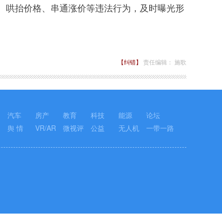
哄抬价格、串通涨价等违法行为，及时曝光形
【纠错】
责任编辑： 施歌
汽车
房产
教育
科技
能源
论坛
舆 情
VR/AR
微视评
公益
无人机
一带一路