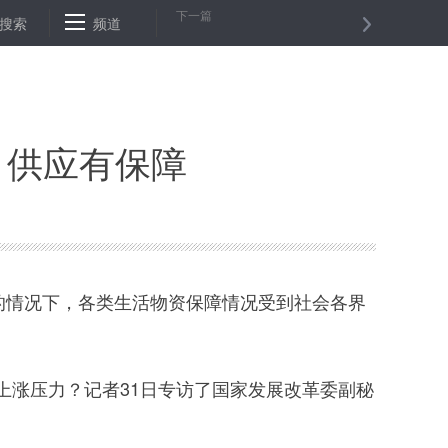
下一篇
——探访在桂湖北游客定点住宿点
搜索
频道
甘肃多渠道调集各类医用口罩50.7
 供应有保障
的情况下，各类生活物资保障情况受到社会各界
涨压力？记者31日专访了国家发展改革委副秘