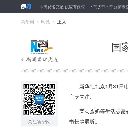
国家发改委：生活物资储备充足 供应有保障
商务部：部分超市空架
新华网
>
时政
>
正文
国
新华社北京1月31日电
广泛关注。
菜肉蛋奶等生活必需品保
书长赵辰昕。
关注新华网