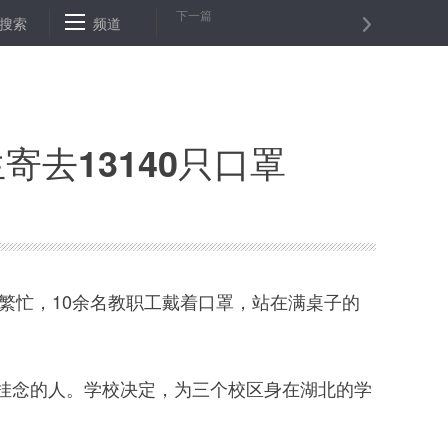
下一篇
是退休前的荣耀
搜索
频道
湖北警方抓获销售59.5万只伪劣口罩嫌疑人
江西
去13140只口罩
繁忙，10余名教职工戴着口罩，站在满桌子的
念的人。学校决定，为三个校区身在湖北的学