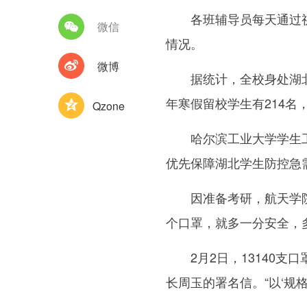
各班辅导员每天通过视频
微信
情况。
微博
据统计，全校身处湖北的学
年寒假留校学生有214名，
Qzone
哈尔滨工业大学学生工作
优先保障湖北学生防控急
因准备考研，航天学院20
个口罩，就多一分安全，
2月2日，13140支
长周玉的署名信。“以‘规