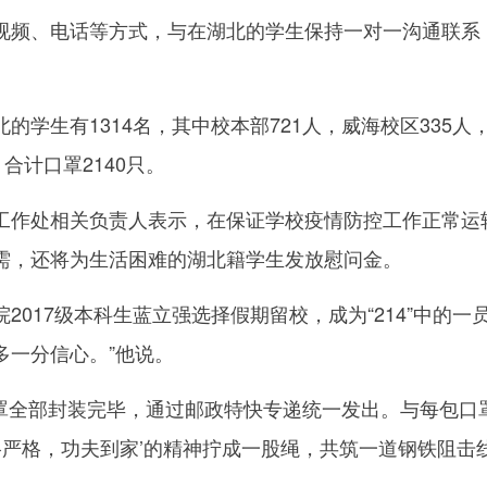
、电话等方式，与在湖北的学生保持一对一沟通联系，
生有1314名，其中校本部721人，威海校区335人，深
合计口罩2140只。
处相关负责人表示，在保证学校疫情防控工作正常运转
需，还将为生活困难的湖北籍学生发放慰问金。
17级本科生蓝立强选择假期留校，成为“214”中的一
多一分信心。”他说。
口罩全部封装完毕，通过邮政特快专递统一发出。与每包口
格严格，功夫到家’的精神拧成一股绳，共筑一道钢铁阻击