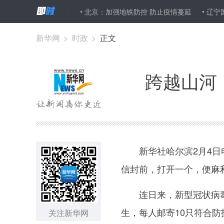
寄去13140只口罩
北京：加强地铁防控 防止疫情蔓延
辽宁国
新华网
>
时政
>
正文
跨越山河
新华社哈尔滨2月4日电
信封前，打开一个，便麻
连日来，新型冠状病毒感
生，每人邮寄10只符合
关注新华网