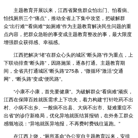
主题教育开展以来，江西省聚焦群众怕出门、怕看病、
怕找厕所三个“痛点”，推动全省上下集中攻坚，把破解群
众“出行难”“看病难”“如厕难”作为主题教育解决民生问题的重
点内容，把群众急盼的事变成主题教育整改的事，最大限度
增强群众获得感、幸福感。
江西把解决“堵”在群众心头的城区“断头路”作为重点，上
下联动排查“断头路”，因路施策，逐条打通。主题教育期
间，全省共打通城区“断头路”275条，“微循环”激活“交通
网”，“断头路”变成“便民路”。
“小康不小康，首先要健康”。为破解群众“看病难”顽疾，
江西在保障百姓就医需求上下功夫，着力构建“打针吃药不出
村、小病不出乡、一般病不出县、大病不出市、疑难重症不
出省”的诊疗新格局，优化异地就医结算报销，在外务工群众
感慨地说：“异地就医异地报，不再费时费钱往返跑。”
在江西上饶，“厕所革命”办公室自主题教育以来，安排