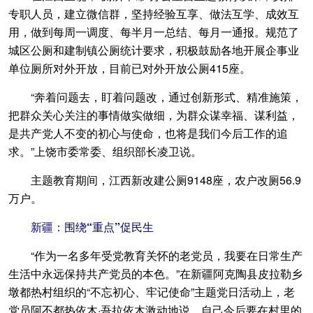
专职人员，建立微信群，坚持经验互享、做法互学、成效互
用，做到每周一调度、每半月一总结、每月一通报。规范了
城区公厕和建制镇公厕统计要求，积极鼓励各地开展企事业
单位厕所对外开放，目前已对外开放公厕415座。
“奔着问题去，盯着问题改，通过创新形式、精准施策，
把群众关心关注的事情做实做细，为群众谋幸福、谋利益，
是共产党人不变的初心与使命，也将是我们今后工作的追
求。”上饶市委常委、组织部长凌卫说。
主题教育期间，江西新改建公厕9148座，农户改厕56.9
万户。
新疆：围绕“重点”促民生
“作为一名多年受党教育关怀的老党员，我要在日常生产
生活中永远保持共产党员的本色。”在新疆阿克陶县皮拉勒乡
墩都热村组织的“不忘初心、牢记使命”主题党日活动上，老
党员阿不都热依木·吾拉依木激动地说，自己今后要在村里的