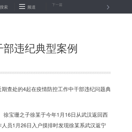
下一篇
第四十四届世界遗产大会面向全国公开征集会徽
搜索
频道
华北地区正经历近六十
干部违纪典型案例
期查处的4起在疫情防控工作中干部违纪问题典
徐宝珊之子徐某于今年1月16日从武汉返回西
人员1月26日入户摸排时发现徐某系武汉返宁