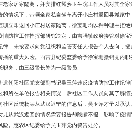
在老家居家隔离，并安排红耀乡卫生院工作人员对其全家进
告的情况下，带领全家私自驾车离开小庄村返回县城家中
宝珊立即返回小庄村居家隔离，徐宝珊均以种种理由拒绝
疫情防控工作指挥部研究决定，由吉强镇政府接管对徐宝
纪律，未按要求向党组织和监管责任人报告个人去向，擅
传播的重大风险。西吉县纪委监委给予徐宝珊撤销党内职
长职务，由三级警长降为一级警员。
朝阳社区党支部副书记吴玉萍违反疫情防控工作纪律问
区和所在单位报告相关情况，后社区工作人员向其了解情
向社区反馈杨某从武汉返宁的信息后，吴玉萍才予以承认
女儿从武汉返回的情况需要报告却隐瞒不报，影响了疫情
风险。惠农区纪委给予吴玉萍党内警告处分。