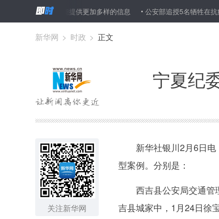
德研究：数字媒体能提供更加多样的信息
公安部追授5名牺牲在抗疫
新华网
>
时政
>
正文
宁夏纪
新华社银川2月6日电（
型案例。分别是：
西吉县公安局交通管理大
吉县城家中，1月24日
关注新华网