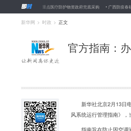
通风系统
河南：重点医疗防护物资政府兜底采购
广西防疫春耕“两
新华网
>
时政
>
正文
官方指南：办
新华社北京2月13日电
风系统运行管理指南》，
指南旨在防止因空调通风