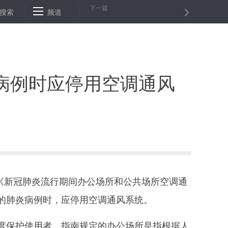
下一篇
症患者救治
搜索
浙江将全省推行健康码方便疫情期间人员出行
频道
火神山
病例时应停用空调通风
《新冠肺炎流行期间办公场所和公共场所空调通
的肺炎病例时，应停用空调通风系统。
保护使用者。指南规定的办公场所是指根据人