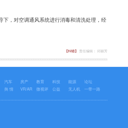
下，对空调通风系统进行消毒和清洗处理，经
【纠错】
责任编辑： 邱丽芳
汽车
房产
教育
科技
能源
论坛
舆 情
VR/AR
微视评
公益
无人机
一带一路