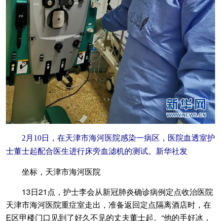
2月10日，在天津市海河医院感染一病区，医院血透室护
士董士起配合医生进行床旁血滤机的测试。新华社发
坐标，天津市海河医院
13日21点，护士李会从新冠肺炎确诊病例定点收治医院
天津市海河医院重症室走出，准备返回定点隔离酒店时，在
E区甲楼门口见到了好久不见的丈夫董士起。“他的手好冰，