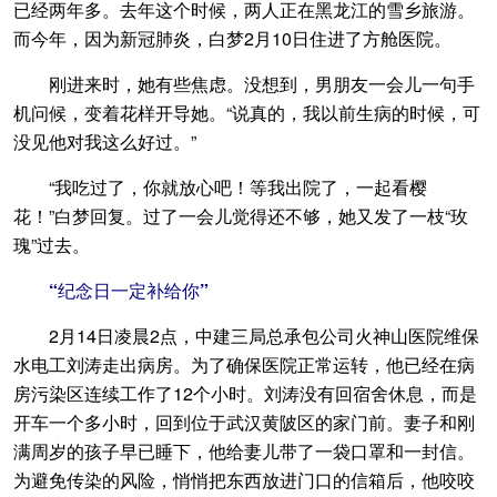
已经两年多。去年这个时候，两人正在黑龙江的雪乡旅游。
而今年，因为新冠肺炎，白梦2月10日住进了方舱医院。
刚进来时，她有些焦虑。没想到，男朋友一会儿一句手
机问候，变着花样开导她。“说真的，我以前生病的时候，可
没见他对我这么好过。”
“我吃过了，你就放心吧！等我出院了，一起看樱
花！”白梦回复。过了一会儿觉得还不够，她又发了一枝“玫
瑰”过去。
“纪念日一定补给你”
2月14日凌晨2点，中建三局总承包公司火神山医院维保
水电工刘涛走出病房。为了确保医院正常运转，他已经在病
房污染区连续工作了12个小时。刘涛没有回宿舍休息，而是
开车一个多小时，回到位于武汉黄陂区的家门前。妻子和刚
满周岁的孩子早已睡下，他给妻儿带了一袋口罩和一封信。
为避免传染的风险，悄悄把东西放进门口的信箱后，他咬咬