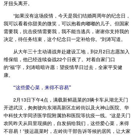
牙扭头离开。
“如果没有这场疫情，今天是我们结婚两周年的纪念日，
我可以看着你甜美的微笑，可以抱着肉嘟嘟的儿子。但国家
需要我，抗击疫情需要我，我不能当逃兵，谢谢你支持我的
决定，待任务结束，这个纪念日一定补给你。”刘涛写道。
从大年三十主动请战奔赴建设工地，到2月2日志愿加入
维保组，他已经连续奋战22个日夜了。对着自家门口
的“福”字，刘涛暗暗许愿：望疫情早日过去，全家平安健
康。
“这些爱心菜，来得不容易”
2月13日下午4点，满载新鲜蔬菜的3辆卡车从湖北天门
开进武汉，匆匆驶向东湖高新区左岭街以及火神山医院、华
中科技大学同济医学院附属协和医院等抗疫一线。“这是天门
农民昨天从田里现摘的，自发捐给我们，这些爱心菜，来得
不容易！”接运蔬菜时，左岭街干部告诉等候的居民，让大家