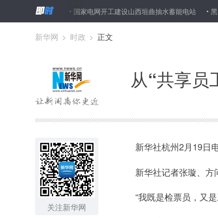
重组”的生产力
国家电网开工建设山西垣曲抽水蓄能电站
黑龙江：
新华网
>
时政
>
正文
从“共享员
新华社杭州2月19日
新华社记者张璇、方问
“我既是检票员，又是工
关注新华网