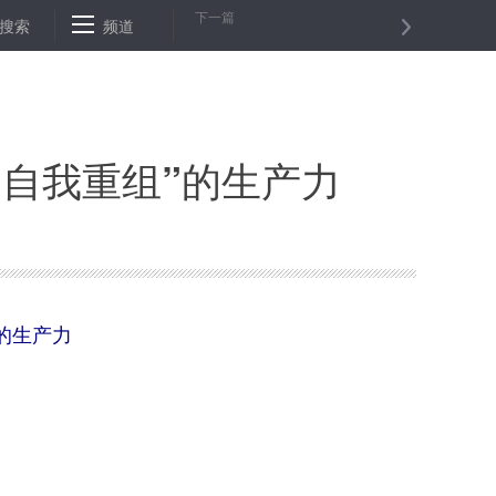
下一篇
户近四成开业
搜索
频道
北京铁路局：春运40天“公转铁”绿色物流增幅达500%
“自我重组”的生产力
的生产力