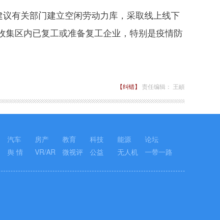
建议有关部门建立空闲劳动力库，采取线上线下
收集区内已复工或准备复工企业，特别是疫情防
【纠错】
责任编辑： 王頔
汽车
房产
教育
科技
能源
论坛
舆 情
VR/AR
微视评
公益
无人机
一带一路