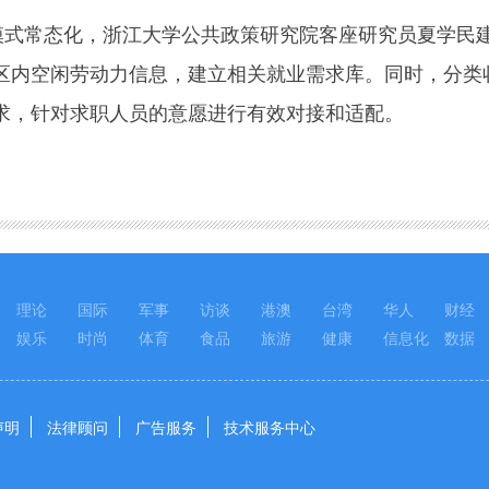
式常态化，浙江大学公共政策研究院客座研究员夏学民
区内空闲劳动力信息，建立相关就业需求库。同时，分类
求，针对求职人员的意愿进行有效对接和适配。
理论
国际
军事
访谈
港澳
台湾
华人
财经
娱乐
时尚
体育
食品
旅游
健康
信息化
数据
声明
法律顾问
广告服务
技术服务中心