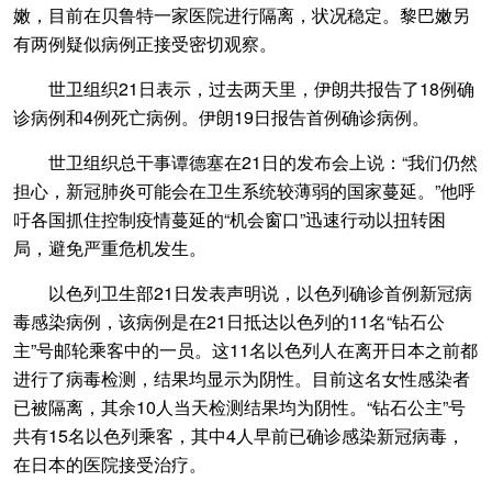
嫩，目前在贝鲁特一家医院进行隔离，状况稳定。黎巴嫩另
有两例疑似病例正接受密切观察。
世卫组织21日表示，过去两天里，伊朗共报告了18例确
诊病例和4例死亡病例。伊朗19日报告首例确诊病例。
世卫组织总干事谭德塞在21日的发布会上说：“我们仍然
担心，新冠肺炎可能会在卫生系统较薄弱的国家蔓延。”他呼
吁各国抓住控制疫情蔓延的“机会窗口”迅速行动以扭转困
局，避免严重危机发生。
以色列卫生部21日发表声明说，以色列确诊首例新冠病
毒感染病例，该病例是在21日抵达以色列的11名“钻石公
主”号邮轮乘客中的一员。这11名以色列人在离开日本之前都
进行了病毒检测，结果均显示为阴性。目前这名女性感染者
已被隔离，其余10人当天检测结果均为阴性。“钻石公主”号
共有15名以色列乘客，其中4人早前已确诊感染新冠病毒，
在日本的医院接受治疗。