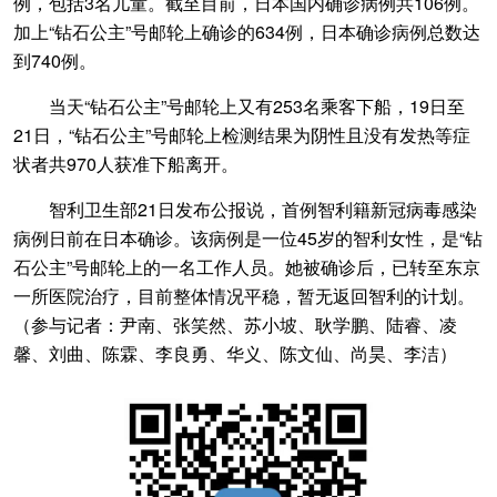
例，包括3名儿童。截至目前，日本国内确诊病例共106例。
加上“钻石公主”号邮轮上确诊的634例，日本确诊病例总数达
到740例。
当天“钻石公主”号邮轮上又有253名乘客下船，19日至
21日，“钻石公主”号邮轮上检测结果为阴性且没有发热等症
状者共970人获准下船离开。
智利卫生部21日发布公报说，首例智利籍新冠病毒感染
病例日前在日本确诊。该病例是一位45岁的智利女性，是“钻
石公主”号邮轮上的一名工作人员。她被确诊后，已转至东京
一所医院治疗，目前整体情况平稳，暂无返回智利的计划。
（参与记者：尹南、张笑然、苏小坡、耿学鹏、陆睿、凌
馨、刘曲、陈霖、李良勇、华义、陈文仙、尚昊、李洁）