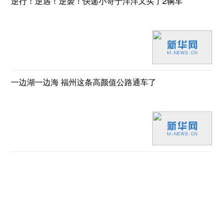
逆行！逆遇！逆袭！快递小哥于洋洋又买了2辆车
一边湖一边海 福州这条高颜值公路通车了