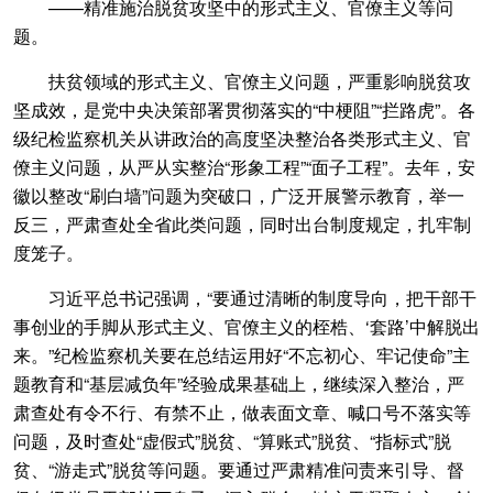
——精准施治脱贫攻坚中的形式主义、官僚主义等问
题。
扶贫领域的形式主义、官僚主义问题，严重影响脱贫攻
坚成效，是党中央决策部署贯彻落实的“中梗阻”“拦路虎”。各
级纪检监察机关从讲政治的高度坚决整治各类形式主义、官
僚主义问题，从严从实整治“形象工程”“面子工程”。去年，安
徽以整改“刷白墙”问题为突破口，广泛开展警示教育，举一
反三，严肃查处全省此类问题，同时出台制度规定，扎牢制
度笼子。
习近平总书记强调，“要通过清晰的制度导向，把干部干
事创业的手脚从形式主义、官僚主义的桎梏、‘套路’中解脱出
来。”纪检监察机关要在总结运用好“不忘初心、牢记使命”主
题教育和“基层减负年”经验成果基础上，继续深入整治，严
肃查处有令不行、有禁不止，做表面文章、喊口号不落实等
问题，及时查处“虚假式”脱贫、“算账式”脱贫、“指标式”脱
贫、“游走式”脱贫等问题。要通过严肃精准问责来引导、督