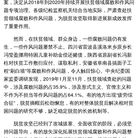
案，决定从2018年到2020年持续开展扶贫领域腐败和作风问
题专项治理。各级纪检监察机关结合当地实际，严肃查处扶
贫领域腐败和作风问题，为脱贫攻坚取得新进展新成效发挥
了重要作用。
然而，在扶贫领域、群众身边，一些腐败问题仍有发
生，一些作风问题屡禁不止。四川省雷波县溪洛米乡原乡长
冯莹盈挪用特困儿童补助金偿还赌债，陕西省原副省长冯新
柱对扶贫工作敷衍应付、谋取私利，安徽省阜南县搞面子工
程“刷白墙”等腐败和作风问题，令人触目惊心。中央纪委国
家监委调研发现，2019年1月至11月，扶贫领域查处的问题
中，涉及腐败问题的占35.9%，涉及形式主义、官僚主义和
不作为不担当等作风问题的占64.1%。有的地方出现“疲劳综
合征”，脱贫摘帽后松劲懈怠，有的对整体脱贫后解决相对贫
困问题的研究不够，缺乏稳定脱贫的长效机制等。
脱贫攻坚已经到了攻城拔寨、全面收官的阶段，必须坚
持问题导向，有的放矢深化拓展扶贫领域腐败和作风问题整