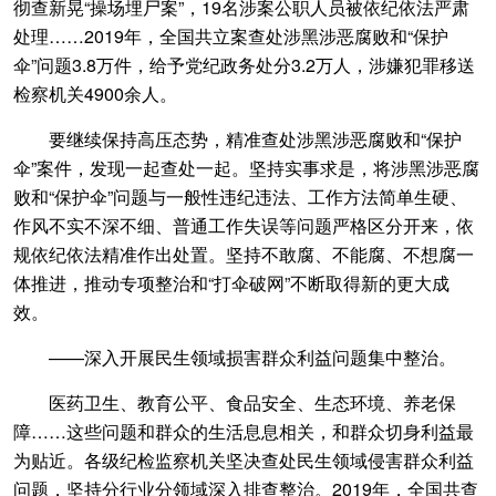
彻查新晃“操场埋尸案”，19名涉案公职人员被依纪依法严肃
处理……2019年，全国共立案查处涉黑涉恶腐败和“保护
伞”问题3.8万件，给予党纪政务处分3.2万人，涉嫌犯罪移送
检察机关4900余人。
要继续保持高压态势，精准查处涉黑涉恶腐败和“保护
伞”案件，发现一起查处一起。坚持实事求是，将涉黑涉恶腐
败和“保护伞”问题与一般性违纪违法、工作方法简单生硬、
作风不实不深不细、普通工作失误等问题严格区分开来，依
规依纪依法精准作出处置。坚持不敢腐、不能腐、不想腐一
体推进，推动专项整治和“打伞破网”不断取得新的更大成
效。
——深入开展民生领域损害群众利益问题集中整治。
医药卫生、教育公平、食品安全、生态环境、养老保
障……这些问题和群众的生活息息相关，和群众切身利益最
为贴近。各级纪检监察机关坚决查处民生领域侵害群众利益
问题，坚持分行业分领域深入排查整治。2019年，全国共查