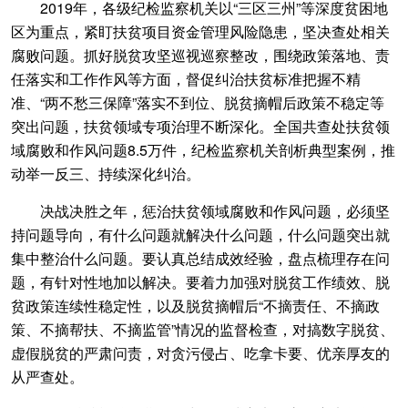
2019年，各级纪检监察机关以“三区三州”等深度贫困地
区为重点，紧盯扶贫项目资金管理风险隐患，坚决查处相关
腐败问题。抓好脱贫攻坚巡视巡察整改，围绕政策落地、责
任落实和工作作风等方面，督促纠治扶贫标准把握不精
准、“两不愁三保障”落实不到位、脱贫摘帽后政策不稳定等
突出问题，扶贫领域专项治理不断深化。全国共查处扶贫领
域腐败和作风问题8.5万件，纪检监察机关剖析典型案例，推
动举一反三、持续深化纠治。
决战决胜之年，惩治扶贫领域腐败和作风问题，必须坚
持问题导向，有什么问题就解决什么问题，什么问题突出就
集中整治什么问题。要认真总结成效经验，盘点梳理存在问
题，有针对性地加以解决。要着力加强对脱贫工作绩效、脱
贫政策连续性稳定性，以及脱贫摘帽后“不摘责任、不摘政
策、不摘帮扶、不摘监管”情况的监督检查，对搞数字脱贫、
虚假脱贫的严肃问责，对贪污侵占、吃拿卡要、优亲厚友的
从严查处。