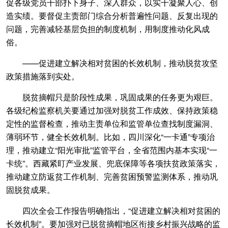
促各级党员干部扑下身子、深入群众，以实干凝聚人心、创
造实绩。要督促主责部门综合分析普遍性问题、反复出现的
问题，完善减轻基层负担的制度机制，用制度推动化风成
俗。
——促进建立解决相对贫困的长效机制，推动脱贫攻坚
政策措施落到实处。
脱贫摘帽只是阶段性成果，巩固成果的任务更为艰巨。
各级纪检监察机关要通过加强对脱贫工作成效、保持政策稳
定性的监督检查，推动主责单位和监管单位查找制度漏洞、
薄弱环节，健全长效机制。比如，四川深化“一卡通”专项治
理，推动建立“阳光审批”监管平台，全省范围内基本实现“一
卡统”。西藏紧盯产业发展、兜底保障等各项扶贫政策落实，
推动建立防返贫工作机制、完善贫困预警监测体系，推动巩
固脱贫成果。
四次全会工作报告明确指出，“促进建立解决相对贫困的
长效机制”。要加强对已脱贫摘帽地区衔接乡村振兴战略的监