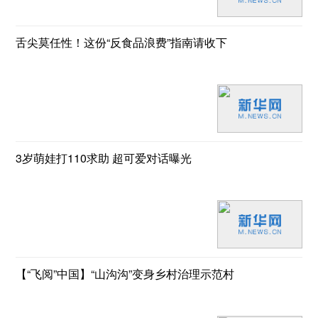
舌尖莫任性！这份“反食品浪费”指南请收下
3岁萌娃打110求助 超可爱对话曝光
【“飞阅”中国】“山沟沟”变身乡村治理示范村