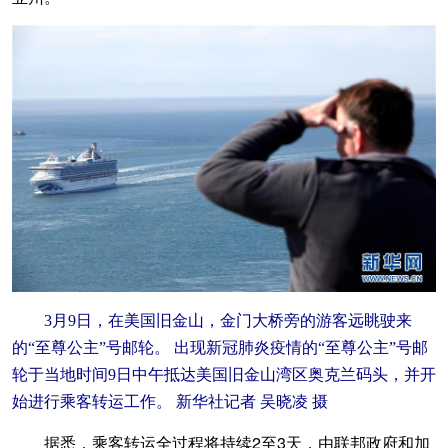
3月9日，在美国旧金山，金门大桥旁的游客远眺驶来
的“至尊公主”号邮轮。 出现新冠肺炎疫情的“至尊公主”号邮
轮于当地时间9日中午抵达美国旧金山湾区奥克兰码头，并开
始进行乘客转运工作。 新华社记者 吴晓凌 摄
据悉，乘客转运全过程将持续2至3天，由联邦政府和加