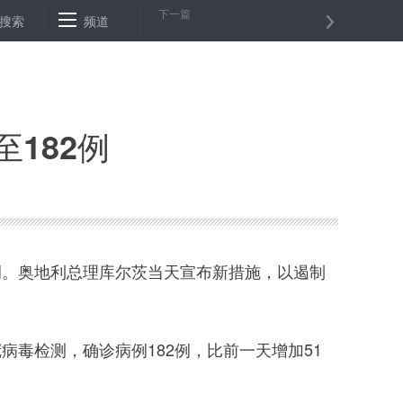
下一篇
增至23例
搜索
频道
美元指数10日大幅上涨
卡塔尔新增6例新冠肺炎确诊
182例
例。奥地利总理库尔茨当天宣布新措施，以遏制
病毒检测，确诊病例182例，比前一天增加51