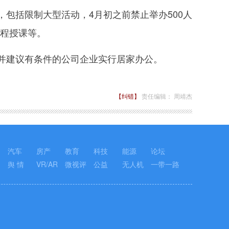
括限制大型活动，4月初之前禁止举办500人
远程授课等。
并建议有条件的公司企业实行居家办公。
【纠错】
责任编辑： 周靖杰
汽车
房产
教育
科技
能源
论坛
舆 情
VR/AR
微视评
公益
无人机
一带一路