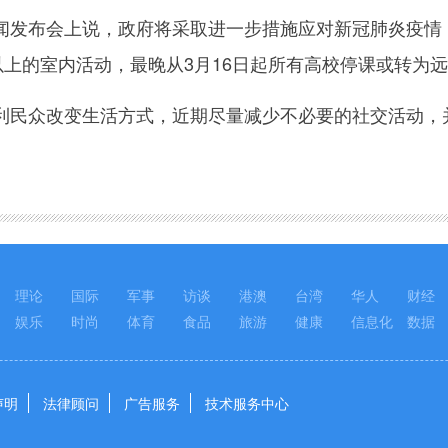
布会上说，政府将采取进一步措施应对新冠肺炎疫情，包
以上的室内活动，最晚从3月16日起所有高校停课或转为
众改变生活方式，近期尽量减少不必要的社交活动，
理论
国际
军事
访谈
港澳
台湾
华人
财经
娱乐
时尚
体育
食品
旅游
健康
信息化
数据
声明
法律顾问
广告服务
技术服务中心