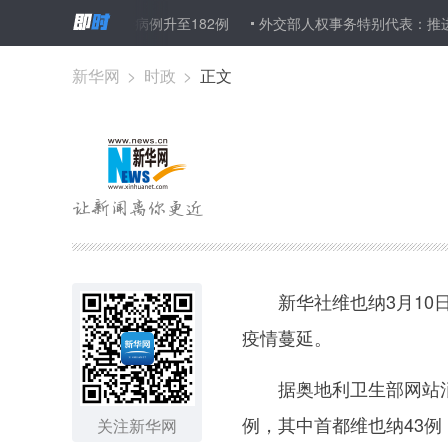
奥地利新冠肺炎确诊病例升至182例
外交部人权事务特别代表：推进
新华网
>
时政
>
正文
新华社维也纳3月10日
疫情蔓延。
据奥地利卫生部网站消息，
例，其中首都维也纳43例
关注新华网