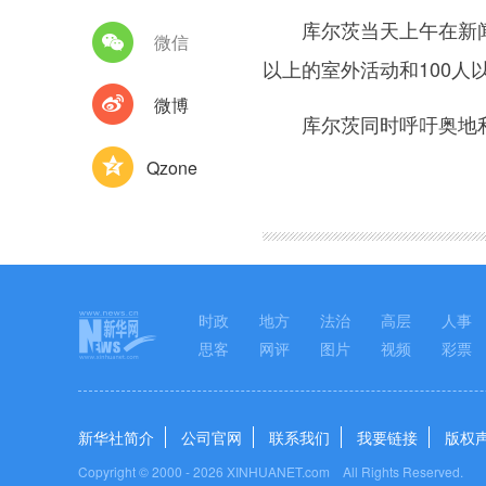
库尔茨当天上午在新闻发
微信
以上的室外活动和100人
微博
库尔茨同时呼吁奥地利民
Qzone
图集
时政
地方
法治
高层
人事
思客
网评
图片
视频
彩票
新华社简介
公司官网
联系我们
我要链接
版权
Copyright © 2000 -
2026 XINHUANET.com All Rights Reserved.