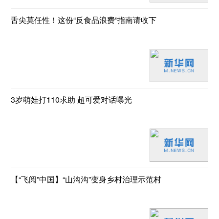
舌尖莫任性！这份“反食品浪费”指南请收下
3岁萌娃打110求助 超可爱对话曝光
【“飞阅”中国】“山沟沟”变身乡村治理示范村