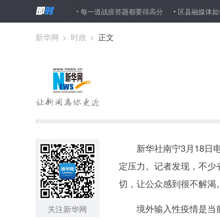
感恩之送与礼敬之迎
每一道战疫答题都要得高分
区县融媒体如何
新华网
>
时政
>
正文
新华社南宁3月18日电
定压力。记者发现，不少
切，让公众感到很不解渴
境外输入性疫情是当前疫
关注新华网