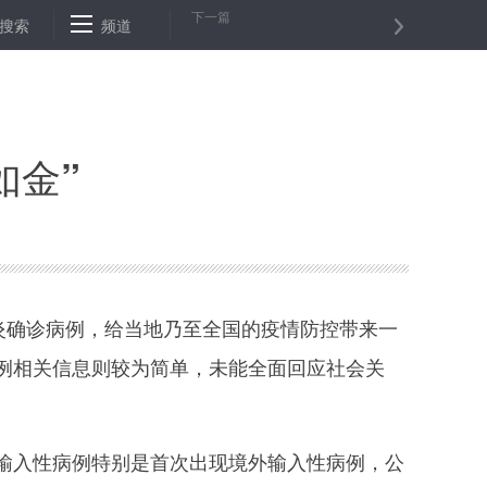
下一篇
的电诈黑手
搜索
做好“消费回补”需扶持政策升级发力
频道
“无接触配送”标
如金”
炎确诊病例，给当地乃至全国的疫情防控带来一
例相关信息则较为简单，未能全面回应社会关
入性病例特别是首次出现境外输入性病例，公