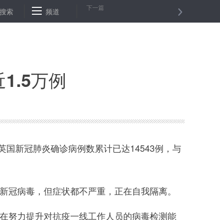
下一篇
南各级各类学校4月7日起分批次开学
搜索
频道
北京27日新增报告境外输入病
1.5万例
国新冠肺炎确诊病例数累计已达14543例，与
新冠病毒，但症状都不严重，正在自我隔离。
在努力提升对抗疫一线工作人员的病毒检测能