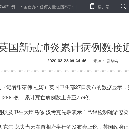
971例
国台办：任何力量阻挡不了中国的国家统一、民族复兴
客户端
湖
英国新冠肺炎累计病例数接近
2020-03-28 09:34:46
来源： 新华网
记者张家伟 桂涛）英国卫生部27日发布的数据显示，英
2885例，累计死亡病例数上升至759例。
及卫生大臣马修·汉考克先后表示自己经检测确诊感染
尔·戈夫当天在首相府举行的发布会上说，英国政府正