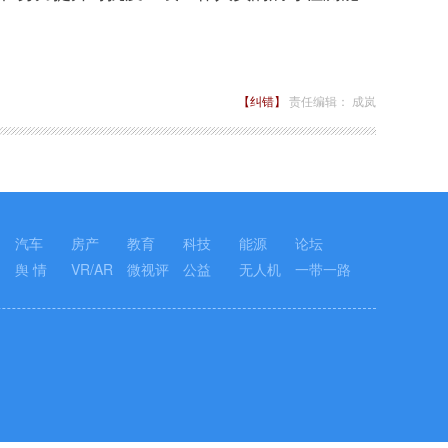
【纠错】
责任编辑： 成岚
汽车
房产
教育
科技
能源
论坛
舆 情
VR/AR
微视评
公益
无人机
一带一路