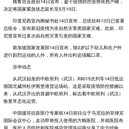
格鲁吉亚政府14日宣布，鉴于疫情防控形势依然严峻，
决定将国家紧急状态延长至5月10日。
印度尼西亚内阁秘书处14日宣布，总统佐科13日已签署
总统令，宣布新冠疫情为非自然灾害类国家灾难。此前，印
尼曾宣布过多次由自然灾害引发的国家灾难。
新加坡国家发展部14日宣布，除2岁以下幼儿和在户外
进行剧烈运动的人外，所有人外出时必须戴口罩。
涉华动态
从武汉始发的中欧班列（武汉）X8015次列车14日抵达
德国北威州杜伊斯堡港货运场站。这是采取疫情防控措施以
来，从武汉开出的首趟中欧班列，标志着中欧班列（武汉）
恢复常态化运营。
中国援菲抗疫医疗专家组14日前往位于马尼拉的菲律宾
国际会议中心，走访即将投入使用的方舱医院，并就医院布
局、医护人员防护和医院感染管理等问题分享了中方经验。