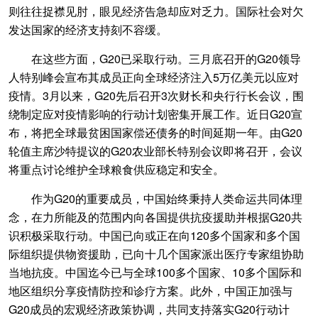
则往往捉襟见肘，眼见经济告急却应对乏力。国际社会对欠
发达国家的经济支持刻不容缓。
在这些方面，G20已采取行动。三月底召开的G20领导
人特别峰会宣布其成员正向全球经济注入5万亿美元以应对
疫情。3月以来，G20先后召开3次财长和央行行长会议，围
绕制定应对疫情影响的行动计划密集开展工作。近日G20宣
布，将把全球最贫困国家偿还债务的时间延期一年。由G20
轮值主席沙特提议的G20农业部长特别会议即将召开，会议
将重点讨论维护全球粮食供应稳定和安全。
作为G20的重要成员，中国始终秉持人类命运共同体理
念，在力所能及的范围内向各国提供抗疫援助并根据G20共
识积极采取行动。中国已向或正在向120多个国家和多个国
际组织提供物资援助，已向十几个国家派出医疗专家组协助
当地抗疫。中国迄今已与全球100多个国家、10多个国际和
地区组织分享疫情防控和诊疗方案。此外，中国正加强与
G20成员的宏观经济政策协调，共同支持落实G20行动计