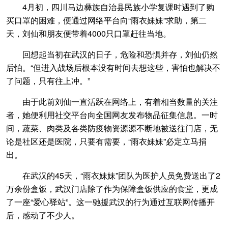
4月初，四川马边彝族自治县民族小学复课时遇到了购
买口罩的困难，便通过网络平台向“雨衣妹妹”求助，第二
天，刘仙和朋友便带着4000只口罩赶往当地。
回想起当初在武汉的日子，危险和恐惧并存，刘仙仍然
后怕。“但进入战场后根本没有时间去想这些，害怕也解决不
了问题，只有往上冲。”
由于此前刘仙一直活跃在网络上，有着相当数量的关注
者，她便利用社交平台向全国网友发布物品征集信息。一时
间，蔬菜、肉类及各类防疫物资源源不断地被送往门店，无
论是社区还是医院，只要有需要，“雨衣妹妹”必定立马捐
出。
在武汉的45天，“雨衣妹妹”团队为医护人员免费送出了2
万余份盒饭，武汉门店除了作为保障盒饭供应的食堂，更成
了一座“爱心驿站”。这一驰援武汉的行为通过互联网传播开
后，感动了不少人。