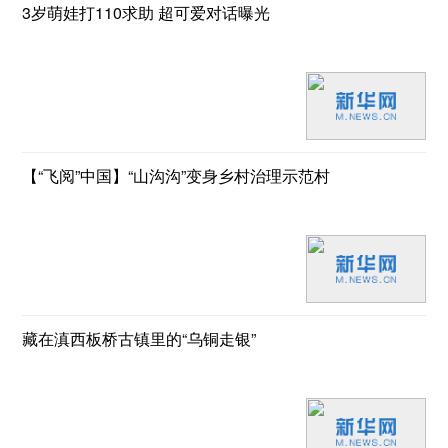
3岁萌娃打110求助 超可爱对话曝光
【“飞阅”中国】“山沟沟”变身乡村治理示范村
藏在滇西板桥古镇里的“乌铜走银”