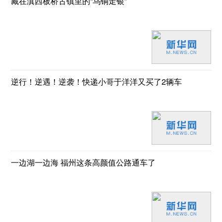
藏在滇西板桥古镇里的“乌铜走银”
逆行！逆遇！逆袭！快递小哥于洋洋又买了2辆车
一边湖一边海 福州这条高颜值公路通车了