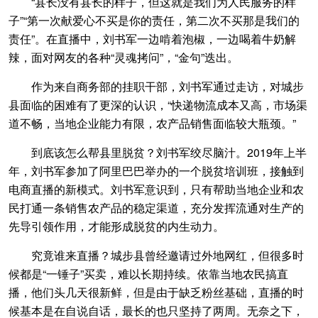
“县长没有县长的样子，但这就是我们为人民服务的样
子”“第一次献爱心不买是你的责任，第二次不买那是我们的
责任”。在直播中，刘书军一边啃着泡椒，一边喝着牛奶解
辣，面对网友的各种“灵魂拷问”，“金句”迭出。
作为来自商务部的挂职干部，刘书军通过走访，对城步
县面临的困难有了更深的认识，“快递物流成本又高，市场渠
道不畅，当地企业能力有限，农产品销售面临较大瓶颈。”
到底该怎么帮县里脱贫？刘书军绞尽脑汁。2019年上半
年，刘书军参加了阿里巴巴举办的一个脱贫培训班，接触到
电商直播的新模式。刘书军意识到，只有帮助当地企业和农
民打通一条销售农产品的稳定渠道，充分发挥流通对生产的
先导引领作用，才能形成脱贫的内生动力。
究竟谁来直播？城步县曾经邀请过外地网红，但很多时
候都是“一锤子”买卖，难以长期持续。依靠当地农民搞直
播，他们头几天很新鲜，但是由于缺乏粉丝基础，直播的时
候基本是在自说自话，最长的也只坚持了两周。无奈之下，