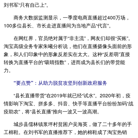
刘书军“只有自己上”。
商务大数据监测显示，一季度电商直播超过400万场，
100多位县长、市长走进直播间为当地产品“代言”。
在网红界，官员绝对属于“非主流”，网友们却很“买账”。
淘宝高级业务专家朱曦分析说，他们在直播摄像头面前的形
象，和人们印象中的形象反差实在太大。这种“反差萌”直接
转换为直播平台的“吸睛指数”，进而成为县长们的带货能
力。
“要点赞”：从助力脱贫攻坚到创新政府服务
“县长直播带货”在2019年就已经“试水”。2020年初，疫
情影响下淘宝、拼多多、抖音、快手等直播平台纷纷加码“战
疫助农”，将“县长直播”推向一波又一波高潮。
城步县儒林镇浆坪村贫困户吴海英，做了二十多年的手
工棉鞋。在刘书军的直播推荐下，她的棉鞋成了淘宝热销