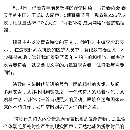
5月4日，伴着青年演员杨洋的深情朗读，《青春诗会·春
天里的中国》正式进入尾声。5期直播节目，观看量2.25亿人
次，话题量达35.77亿人次，“诗歌”不断成为网络平台的热搜
词。
谈及主办这次青春诗会的意义，《诗刊》主编李少君表
示，“在这次赴武汉抗疫的医护人员中，有很多青春面孔，不
少都是90后，这让我们看到了青年人的信仰和担当。举办这
次青春诗会，就是要用文字的力量凝视青春，让诗歌与青春
同行。”
诗歌向来是时代前进的号角、民族精神的火炬。从闻一
多到艾青，从郭小川到贺敬之，一代代诗人紧贴着时代，紧
贴着生活，创作出一首首观照人的灵魂、民族命运和国家未
来的不朽诗作，如星空般照亮了人们前行之路。
“诗歌作为诗人内心景观向语言投射的复杂产物，是生命
个体观照所处时空产生的现实回声，天然地成为折射时代的