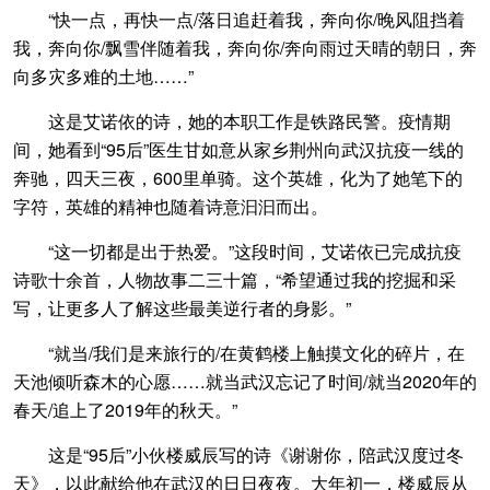
“快一点，再快一点/落日追赶着我，奔向你/晚风阻挡着
我，奔向你/飘雪伴随着我，奔向你/奔向雨过天晴的朝日，奔
向多灾多难的土地……”
这是艾诺依的诗，她的本职工作是铁路民警。疫情期
间，她看到“95后”医生甘如意从家乡荆州向武汉抗疫一线的
奔驰，四天三夜，600里单骑。这个英雄，化为了她笔下的
字符，英雄的精神也随着诗意汩汩而出。
“这一切都是出于热爱。”这段时间，艾诺依已完成抗疫
诗歌十余首，人物故事二三十篇，“希望通过我的挖掘和采
写，让更多人了解这些最美逆行者的身影。”
“就当/我们是来旅行的/在黄鹤楼上触摸文化的碎片，在
天池倾听森木的心愿……就当武汉忘记了时间/就当2020年的
春天/追上了2019年的秋天。”
这是“95后”小伙楼威辰写的诗《谢谢你，陪武汉度过冬
天》，以此献给他在武汉的日日夜夜。大年初一，楼威辰从