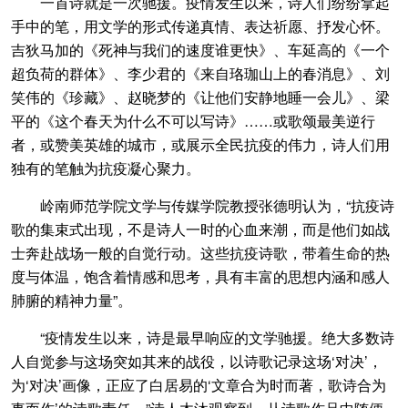
一首诗就是一次驰援。疫情发生以来，诗人们纷纷拿起
手中的笔，用文学的形式传递真情、表达祈愿、抒发心怀。
吉狄马加的《死神与我们的速度谁更快》、车延高的《一个
超负荷的群体》、李少君的《来自珞珈山上的春消息》、刘
笑伟的《珍藏》、赵晓梦的《让他们安静地睡一会儿》、梁
平的《这个春天为什么不可以写诗》……或歌颂最美逆行
者，或赞美英雄的城市，或展示全民抗疫的伟力，诗人们用
独有的笔触为抗疫凝心聚力。
岭南师范学院文学与传媒学院教授张德明认为，“抗疫诗
歌的集束式出现，不是诗人一时的心血来潮，而是他们如战
士奔赴战场一般的自觉行动。这些抗疫诗歌，带着生命的热
度与体温，饱含着情感和思考，具有丰富的思想内涵和感人
肺腑的精神力量”。
“疫情发生以来，诗是最早响应的文学驰援。绝大多数诗
人自觉参与这场突如其来的战役，以诗歌记录这场‘对决’，
为‘对决’画像，正应了白居易的‘文章合为时而著，歌诗合为