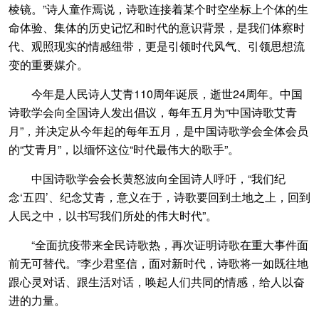
棱镜。”诗人童作焉说，诗歌连接着某个时空坐标上个体的生
命体验、集体的历史记忆和时代的意识背景，是我们体察时
代、观照现实的情感纽带，更是引领时代风气、引领思想流
变的重要媒介。
今年是人民诗人艾青110周年诞辰，逝世24周年。中国
诗歌学会向全国诗人发出倡议，每年五月为“中国诗歌艾青
月”，并决定从今年起的每年五月，是中国诗歌学会全体会员
的“艾青月”，以缅怀这位“时代最伟大的歌手”。
中国诗歌学会会长黄怒波向全国诗人呼吁，“我们纪
念‘五四’、纪念艾青，意义在于，诗歌要回到土地之上，回到
人民之中，以书写我们所处的伟大时代”。
“全面抗疫带来全民诗歌热，再次证明诗歌在重大事件面
前无可替代。”李少君坚信，面对新时代，诗歌将一如既往地
跟心灵对话、跟生活对话，唤起人们共同的情感，给人以奋
进的力量。