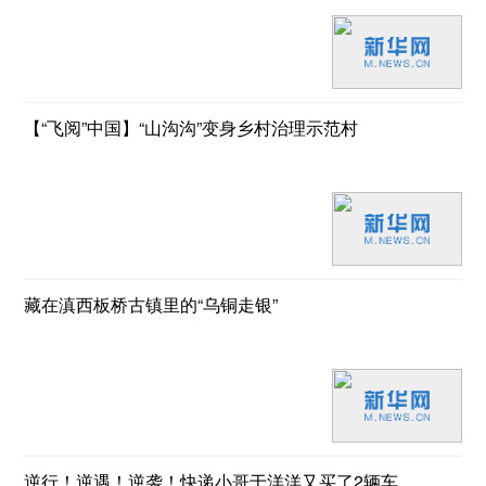
【“飞阅”中国】“山沟沟”变身乡村治理示范村
藏在滇西板桥古镇里的“乌铜走银”
逆行！逆遇！逆袭！快递小哥于洋洋又买了2辆车