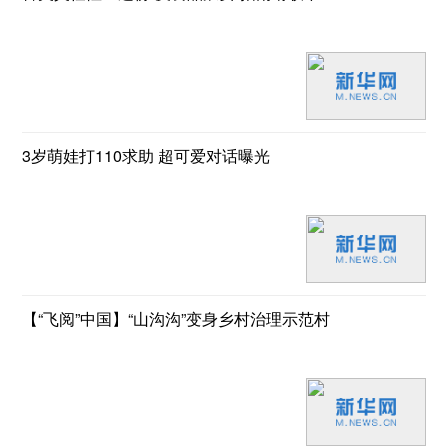
3岁萌娃打110求助 超可爱对话曝光
【“飞阅”中国】“山沟沟”变身乡村治理示范村