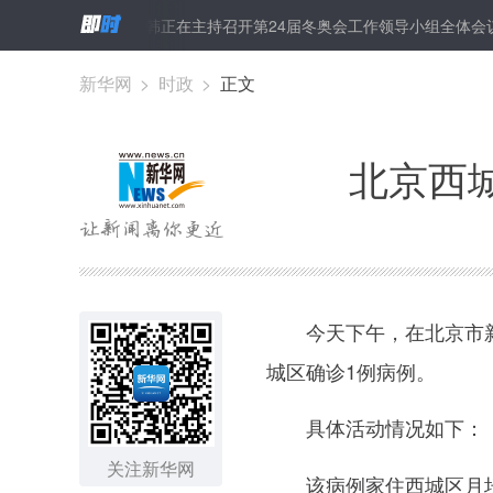
曾去超市购物等
韩正在主持召开第24届冬奥会工作领导小组全体会议时
北大仓”里话小康之二
新华网
>
时政
>
正文
北京西
今天下午，在北京市新型
城区确诊1例病例。
具体活动情况如下：
关注新华网
该病例家住西城区月坛街