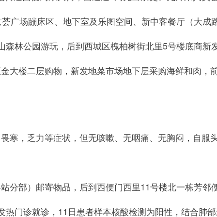
荟广场蹦床区、地下室及乐图空间、新中客餐厅（大成
森林公园游玩，后到西城区槐柏树街北里5号楼底商新
大楼二层购物，新发地菜市场地下层采购海鲜和肉，前往
。
寒，乏力等症状，但无咳嗽、无咽痛、无胸闷，自服
。
分部）邮寄物品，后到西便门西里11号楼北一栋芳邻
热门诊就诊，11日患者样本核酸检测为阳性，结合肺部