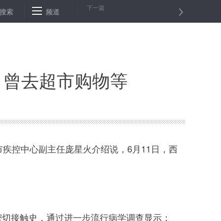
下一篇
监会明确农业保险业务经营条件
搜索
频道
不用弯腰的麦收
A股低开高走 沪
 曾去超市购物等
疾控中心副主任庞星火介绍说，6月11日，西
切接触史，通过进一步流行病学调查显示：