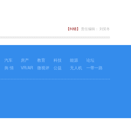
【纠错】
责任编辑： 刘笑冬
汽车
房产
教育
科技
能源
论坛
舆 情
VR/AR
微视评
公益
无人机
一带一路