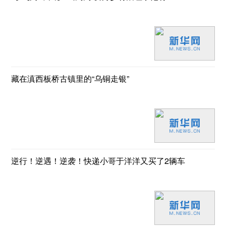
藏在滇西板桥古镇里的“乌铜走银”
逆行！逆遇！逆袭！快递小哥于洋洋又买了2辆车