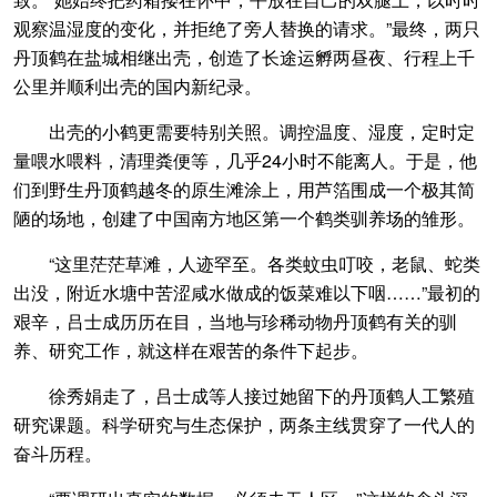
观察温湿度的变化，并拒绝了旁人替换的请求。”最终，两只
丹顶鹤在盐城相继出壳，创造了长途运孵两昼夜、行程上千
公里并顺利出壳的国内新纪录。
出壳的小鹤更需要特别关照。调控温度、湿度，定时定
量喂水喂料，清理粪便等，几乎24小时不能离人。于是，他
们到野生丹顶鹤越冬的原生滩涂上，用芦箔围成一个极其简
陋的场地，创建了中国南方地区第一个鹤类驯养场的雏形。
“这里茫茫草滩，人迹罕至。各类蚊虫叮咬，老鼠、蛇类
出没，附近水塘中苦涩咸水做成的饭菜难以下咽……”最初的
艰辛，吕士成历历在目，当地与珍稀动物丹顶鹤有关的驯
养、研究工作，就这样在艰苦的条件下起步。
徐秀娟走了，吕士成等人接过她留下的丹顶鹤人工繁殖
研究课题。科学研究与生态保护，两条主线贯穿了一代人的
奋斗历程。