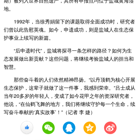
期）被列入世界自然遗产，其所有申报点均位于盐城黄海湿
地。
1992年，当徐秀娟留下的课题取得全面成功时，研究者
们曾以此告慰英魂。如今，申遗成功，则是盐城人在生态保
护事业上续写的新篇。
“后申遗时代”，盐城将探寻一条怎样的路径？如何为生
态发展做出新贡献？这些问题，将继续考验盐城人的担当和
智慧。
那些奋斗着的人们依然精神昂扬。“以丹顶鹤为核心开展
生态保护，这辈子就做了这一件事，我感到荣幸。”吕士成从
当年20多岁的年轻人，变成了如今花甲之年的资深研究者，
他说，“在仙鹤飞舞的地方，我们将继续守护每一个生命，续
写奋斗奉献的‘真实故事’！”（记者 李 婕）
+1