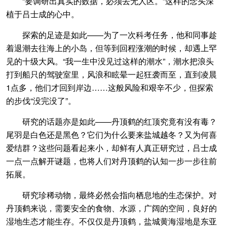
“要调研出真实的数据，必须去无人区。”这样的念头深
植于吕士成的心中。
探索的足迹是如此——为了一次科考任务，他和同事趁
着退潮去往海上的小岛，但等到回程涨潮的时候，却遇上罕
见的十级大风。“我一生中没见过这样的潮水”，潮水把浪头
打到船只的驾驶室里，风浪和眩晕一起狂袭而至，直到凌晨
1点多，他们才回到岸边……这般风险和艰辛不少，但探索
的步伐“没完没了”。
研究的话题亦是如此——丹顶鹤的红顶究竟有没有毒？
尾羽是白色还是黑色？它们为什么要来盐城越冬？又为何喜
爱结群？这些问题看起来小，却鲜有人真正研究过，吕士成
一点一点解开谜题，也将人们对丹顶鹤的认知一步一步往前
拓展。
研究珍稀动物，最终必然会指向栖息地的生态保护。对
丹顶鹤来说，需要安全的食物、水源，广阔的空间，良好的
湿地生态才能生存。不仅仅是丹顶鹤，盐城黄海湿地是东亚