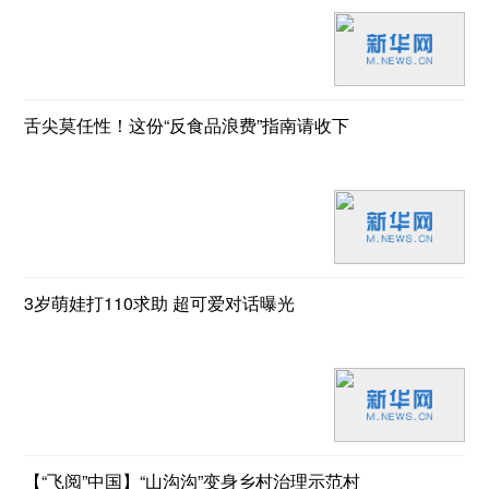
舌尖莫任性！这份“反食品浪费”指南请收下
3岁萌娃打110求助 超可爱对话曝光
【“飞阅”中国】“山沟沟”变身乡村治理示范村