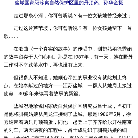
盐城国家级珍禽自然保护区里的丹顶鹤。孙华金摄
走过那条小河，你可曾听说？有一位女孩她曾经来过；
走过这片芦苇坡，你可曾听说？有一位女孩她留下一首
歌……
在歌曲《一个真实的故事》的传唱中，驯鹤姑娘徐秀娟
的故事留存于人们心间。那是在1987年，有一天，她在野外
工作时不幸跌落水中，再也没有上来。
但很多人不知道，她倾心牵挂的事业没有就此划上终
点。在她奉献过的地方——江苏盐城，一群人从她肩上接过
使命，30多年来续写着故事的新篇。
盐城湿地珍禽国家级自然保护区研究员吕士成，当初正
是他将驯鹤姑娘从黑龙江接到了盐城。那是1986年5月，徐
秀娟带着两只丹顶鹤蛋，同他一起登上了齐齐哈尔开往南京
的列车。两天两夜的车程中，吕士成见识了驯鹤姑娘的细
致。“她始终把药箱搂在怀中，平放在自己的双腿上，以时时