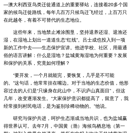
—澳大利西亚鸟类迁徙通道上的重要驿站，连接着20多个国
家的候鸟迁徙路线，每年几百万只候鸟迁飞经过，上百万只
在此越冬，有着不可替代的生态地位。
这些年来，当地禁止滩涂围垦，坚持退养还湿、退渔还
湿，在湿地上划出一道道生态“红线”。吕士成也投入到一项
新的工作中去——生态保护宣讲。他进学校、社区，用最通
俗的语言讲解：什么是湿地？盐城黄海湿地为何重要？发展
和保护的关系，究竟如何理解？
“要开发，一个月就能完，要恢复，几乎是不可能
的。”这句话，他常常挂在嘴边。对于当地的生态价值，他形
容过去的人们是“只缘身在此山中，不识庐山真面目”，但这
几年，改变逐渐发生。“大家保护意识都提高了，留意了，我
经常接到村民电话，是为鉴别珍稀动物的。”他说。
研究与保护共进，呵护生态渐成当地共识，也为盐城赢
得世界认可。去年7月，中国黄（渤）海候鸟栖息地（第一