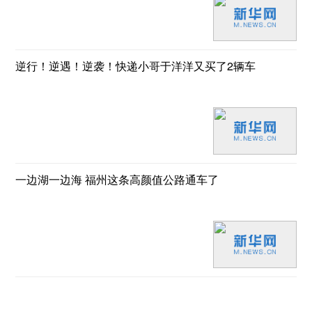
逆行！逆遇！逆袭！快递小哥于洋洋又买了2辆车
一边湖一边海 福州这条高颜值公路通车了