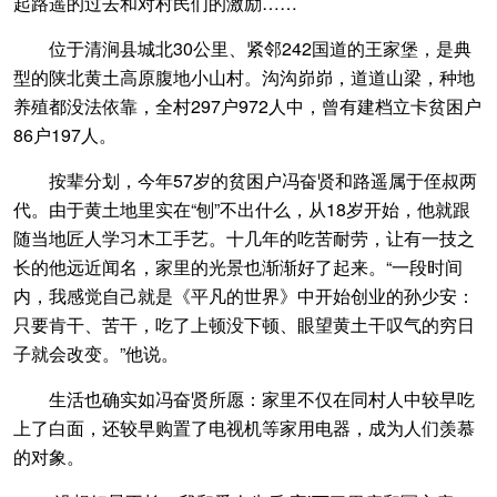
起路遥的过去和对村民们的激励……
位于清涧县城北30公里、紧邻242国道的王家堡，是典
型的陕北黄土高原腹地小山村。沟沟峁峁，道道山梁，种地
养殖都没法依靠，全村297户972人中，曾有建档立卡贫困户
86户197人。
按辈分划，今年57岁的贫困户冯奋贤和路遥属于侄叔两
代。由于黄土地里实在“刨”不出什么，从18岁开始，他就跟
随当地匠人学习木工手艺。十几年的吃苦耐劳，让有一技之
长的他远近闻名，家里的光景也渐渐好了起来。“一段时间
内，我感觉自己就是《平凡的世界》中开始创业的孙少安：
只要肯干、苦干，吃了上顿没下顿、眼望黄土干叹气的穷日
子就会改变。”他说。
生活也确实如冯奋贤所愿：家里不仅在同村人中较早吃
上了白面，还较早购置了电视机等家用电器，成为人们羡慕
的对象。