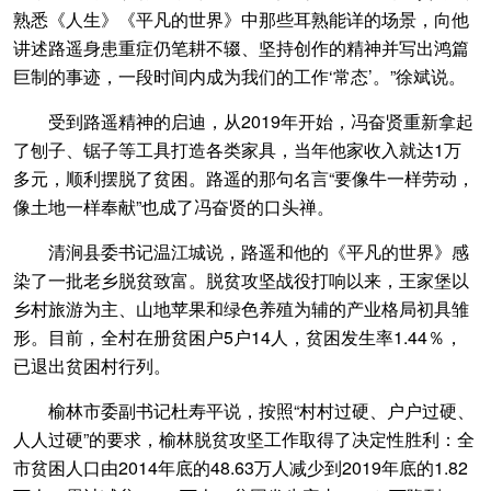
熟悉《人生》《平凡的世界》中那些耳熟能详的场景，向他
讲述路遥身患重症仍笔耕不辍、坚持创作的精神并写出鸿篇
巨制的事迹，一段时间内成为我们的工作‘常态’。”徐斌说。
受到路遥精神的启迪，从2019年开始，冯奋贤重新拿起
了刨子、锯子等工具打造各类家具，当年他家收入就达1万
多元，顺利摆脱了贫困。路遥的那句名言“要像牛一样劳动，
像土地一样奉献”也成了冯奋贤的口头禅。
清涧县委书记温江城说，路遥和他的《平凡的世界》感
染了一批老乡脱贫致富。脱贫攻坚战役打响以来，王家堡以
乡村旅游为主、山地苹果和绿色养殖为辅的产业格局初具雏
形。目前，全村在册贫困户5户14人，贫困发生率1.44％，
已退出贫困村行列。
榆林市委副书记杜寿平说，按照“村村过硬、户户过硬、
人人过硬”的要求，榆林脱贫攻坚工作取得了决定性胜利：全
市贫困人口由2014年底的48.63万人减少到2019年底的1.82