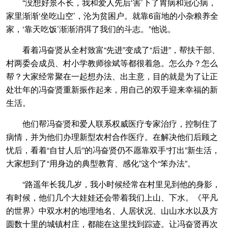
“没想好景不长，我和爱人先后‘害’下了胃病和冠心病，
家里渐渐‘坐吃山空’，沦为贫困户。就靠6亩地的小杂粮养全
家，‘靠天吃饭’渐渐消弭了我们的斗志。”他说。
看着冯奋贤从全村致富“先进”变成了“后进”，帮扶干部、
村两委会成员、村小学教师徐斌等都很着急。怎么办？怎么
帮？大家经常聚在一起想办法、出主意，目的就是为了让正
处壮年的冯奋贤重新振作起来，用自己的双手迎来幸福的新
生活。
他们帮冯奋贤和爱人联系权威医疗专家治疗，控制住了
病情，并为他们办理新型农村合作医疗。在解决他们后顾之
忧后，看着“自甘人后”的冯奋贤仍不愿靠双手“打出”新生活，
大家想到了“用身边的典型教育、感化”这个“笨办法”。
“路遥年长我几岁，我小时候经常在村里见到他的身影，
有时候，他们几个大娃娃还会带着我们上山、下水。《平凡
的世界》中双水村的地理地名、人居状况、山山水水以及方
圆数十里的城镇村庄，都能在这里找到踪迹。让冯奋贤再次