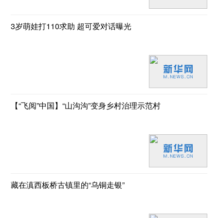
3岁萌娃打110求助 超可爱对话曝光
【“飞阅”中国】“山沟沟”变身乡村治理示范村
藏在滇西板桥古镇里的“乌铜走银”