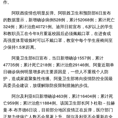
作。
阿联酋疫情也明显反弹。阿联酋卫生和预防部6日发布
的数据显示，新增确诊病例528例，累计52068例；累计死亡
324例；累计治愈40721例。迪拜日前宣布，6岁以上的学生
和教职员工在今年9月重返校园后必须佩戴口罩，在进食或
高强度体育锻炼时可以不戴口罩，教室中每个学生座椅间至
少保持1.5米距离。
阿曼卫生部6日宣布，当日新增确诊1557例，累计
47735例；累计死亡218例；累计治愈29146例。阿曼近期单
日确诊病例明显增多的主要原因是，一些人不重视个人防
护，造成家庭聚集性传播。阿曼卫生部将向疫情防控全国最
高委员会建议，放缓解除防疫限制措施的步伐。
阿尔及利亚6日新增确诊463例，累计16404例；累计死
亡959例；累计治愈11884例。该国卫生部长阿卜杜勒－拉赫
曼·本·布齐德6日说，目前部分地区疫情正在反弹，医疗部门
正努力使病亡人数不会显著上升。阿尔及利亚不会重新在全