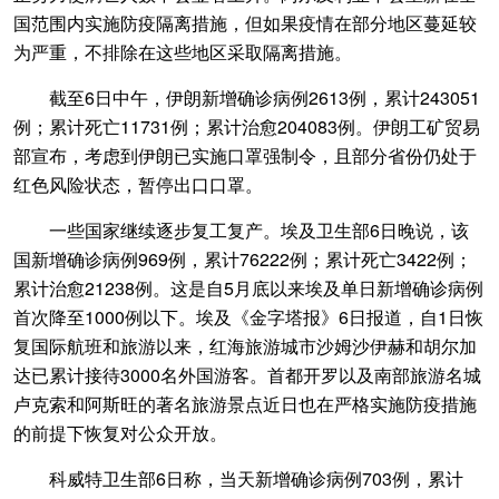
国范围内实施防疫隔离措施，但如果疫情在部分地区蔓延较
为严重，不排除在这些地区采取隔离措施。
截至6日中午，伊朗新增确诊病例2613例，累计243051
例；累计死亡11731例；累计治愈204083例。伊朗工矿贸易
部宣布，考虑到伊朗已实施口罩强制令，且部分省份仍处于
红色风险状态，暂停出口口罩。
一些国家继续逐步复工复产。埃及卫生部6日晚说，该
国新增确诊病例969例，累计76222例；累计死亡3422例；
累计治愈21238例。这是自5月底以来埃及单日新增确诊病例
首次降至1000例以下。埃及《金字塔报》6日报道，自1日恢
复国际航班和旅游以来，红海旅游城市沙姆沙伊赫和胡尔加
达已累计接待3000名外国游客。首都开罗以及南部旅游名城
卢克索和阿斯旺的著名旅游景点近日也在严格实施防疫措施
的前提下恢复对公众开放。
科威特卫生部6日称，当天新增确诊病例703例，累计