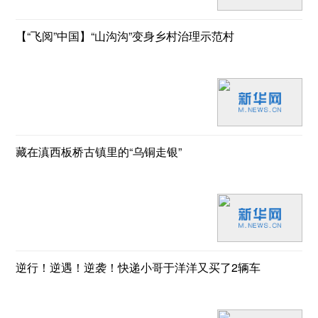
【“飞阅”中国】“山沟沟”变身乡村治理示范村
藏在滇西板桥古镇里的“乌铜走银”
逆行！逆遇！逆袭！快递小哥于洋洋又买了2辆车