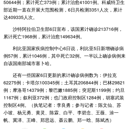
50644例；累计死亡373例；累计治愈41001例。科威特卫生
部近期一直在开展大范围检测，6日共检测3351人次，累计
达409335人次。
沙特阿拉伯卫生部6日宣布，该国累计确诊213716例，
累计死亡1968例，累计治愈149634例。
利比亚国家疾病控制中心6日说，利比亚5日新增确诊病
例57例，累计1046例，其中死亡32例。一半以上确诊病例来
自该国南部城市塞卜哈。
还有一些国家6日更新的累计确诊病例数为：伊拉克
62275例；卡塔尔100345例；土耳其206844例；巴林29821
例；摩洛哥14379例；黎巴嫩1885例；突尼斯1199例；约旦
1167例；叙利亚372例；也门政府控制区1284例，胡塞武装
控制区4例。（执笔记者：李良勇；参与记者：陈文仙、苏
小坡、杨元勇、黄灵、陈霖、白平、李碧念、王薇、涂一
帆、冀泽、王峰、郑思远、聂云鹏、郑一晗、陈斌杰）