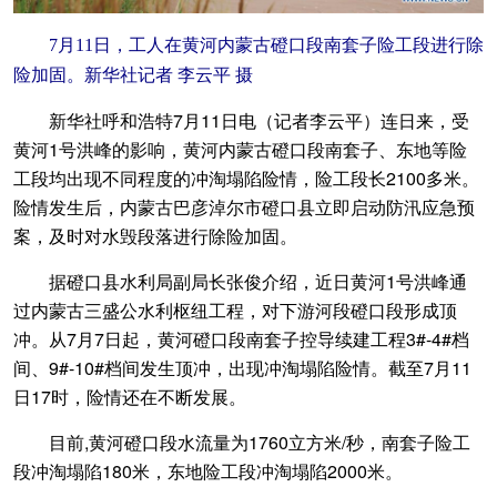
7月11日，工人在黄河内蒙古磴口段南套子险工段进行除
险加固。新华社记者 李云平 摄
新华社呼和浩特7月11日电（记者李云平）连日来，受
黄河1号洪峰的影响，黄河内蒙古磴口段南套子、东地等险
工段均出现不同程度的冲淘塌陷险情，险工段长2100多米。
险情发生后，内蒙古巴彦淖尔市磴口县立即启动防汛应急预
案，及时对水毁段落进行除险加固。
据磴口县水利局副局长张俊介绍，近日黄河1号洪峰通
过内蒙古三盛公水利枢纽工程，对下游河段磴口段形成顶
冲。从7月7日起，黄河磴口段南套子控导续建工程3#-4#档
间、9#-10#档间发生顶冲，出现冲淘塌陷险情。截至7月11
日17时，险情还在不断发展。
目前,黄河磴口段水流量为1760立方米/秒，南套子险工
段冲淘塌陷180米，东地险工段冲淘塌陷2000米。