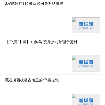
3岁萌娃打110求助 超可爱对话曝光
【“飞阅”中国】“山沟沟”变身乡村治理示范村
藏在滇西板桥古镇里的“乌铜走银”