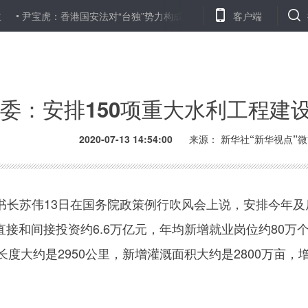
尹宝虎：香港国安法对“台独”势力构成有力震慑
英籍学者艾历·切
客户端
委：安排150项重大水利工程建设
2020-07-13 14:54:00
来源： 新华社“新华视点”
苏伟13日在国务院政策例行吹风会上说，安排今年及后
动直接和间接投资约6.6万亿元，年均新增就业岗位约80
长度大约是2950公里，新增灌溉面积大约是2800万亩，