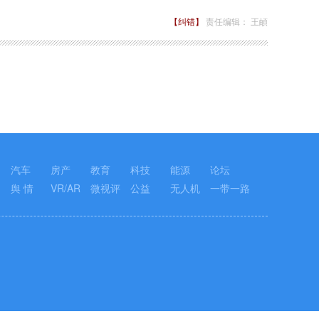
【纠错】
责任编辑： 王頔
汽车
房产
教育
科技
能源
论坛
舆 情
VR/AR
微视评
公益
无人机
一带一路