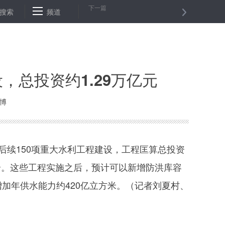
下一篇
希：我得马上行动，运用我的专业所长为大家出一些防疫主意
搜索
频道
田飞龙
，总投资约1.29万亿元
微博
续150项重大水利工程建设，工程匡算总投资
万个。这些工程实施之后，预计可以新增防洪库容
增加年供水能力约420亿立方米。（记者刘夏村、