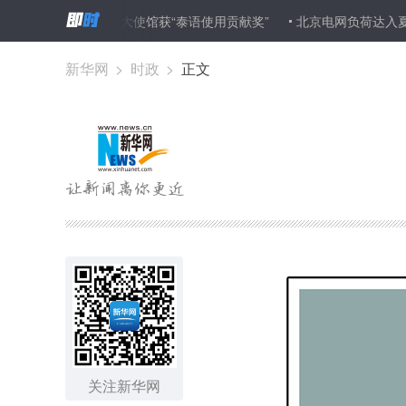
治
中国驻泰国大使馆获“泰语使用贡献奖”
北京电网负荷达入夏以来
牌的未来
新华网
>
时政
>
正文
关注新华网