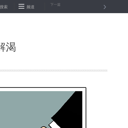
下一篇
安徽调拨中央防汛救灾物资
搜索
频道
俄央行下调基准利率
牢记统帅嘱托 
解渴