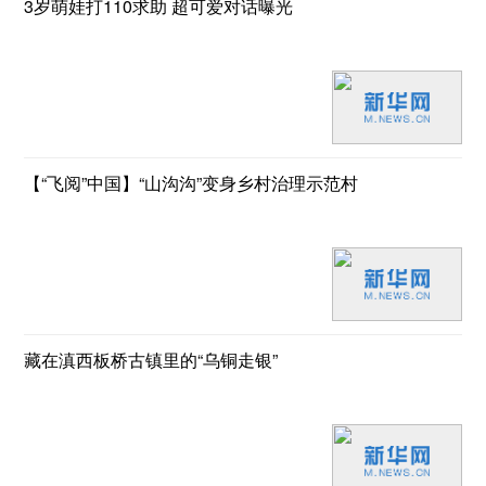
3岁萌娃打110求助 超可爱对话曝光
【“飞阅”中国】“山沟沟”变身乡村治理示范村
藏在滇西板桥古镇里的“乌铜走银”