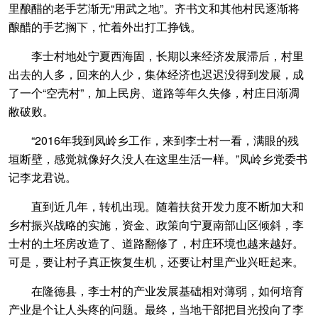
里酿醋的老手艺渐无“用武之地”。齐书文和其他村民逐渐将
酿醋的手艺搁下，忙着外出打工挣钱。
李士村地处宁夏西海固，长期以来经济发展滞后，村里
出去的人多，回来的人少，集体经济也迟迟没得到发展，成
了一个“空壳村”，加上民房、道路等年久失修，村庄日渐凋
敝破败。
“2016年我到凤岭乡工作，来到李士村一看，满眼的残
垣断壁，感觉就像好久没人在这里生活一样。”凤岭乡党委书
记李龙君说。
直到近几年，转机出现。随着扶贫开发力度不断加大和
乡村振兴战略的实施，资金、政策向宁夏南部山区倾斜，李
士村的土坯房改造了、道路翻修了，村庄环境也越来越好。
可是，要让村子真正恢复生机，还要让村里产业兴旺起来。
在隆德县，李士村的产业发展基础相对薄弱，如何培育
产业是个让人头疼的问题。最终，当地干部把目光投向了李