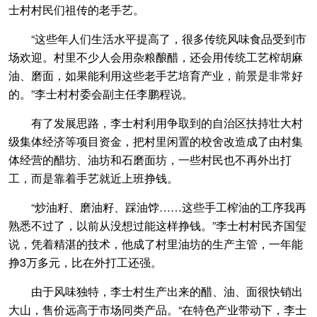
士村村民们祖传的老手艺。
“这些年人们生活水平提高了，很多传统风味食品受到市
场欢迎。村里不少人会用杂粮酿醋，还会用传统工艺榨胡麻
油、磨面，如果能利用这些老手艺培育产业，前景是非常好
的。”李士村村委会副主任李鹏程说。
有了发展思路，李士村利用争取到的自治区扶持壮大村
级集体经济等项目资金，把村里闲置的校舍改造成了由村集
体经营的醋坊、油坊和石磨面坊，一些村民也不再外出打
工，而是靠着手艺就近上班挣钱。
“炒油籽、磨油籽、踩油饽……这些手工榨油的工序我再
熟悉不过了，以前从没想过能这样挣钱。”李士村村民齐国玺
说，凭着精湛的技术，他成了村里油坊的生产主管，一年能
挣3万多元，比在外打工还强。
由于风味独特，李士村生产出来的醋、油、面很快销出
大山，售价远高于市场同类产品。“在特色产业带动下，李士