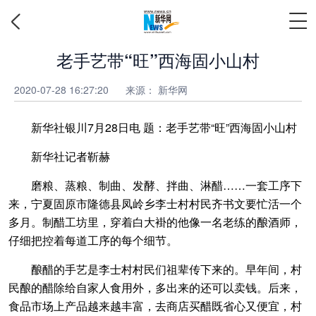
老手艺带“旺”西海固小山村
2020-07-28 16:27:20
来源：
新华网
新华社银川7月28日电 题：老手艺带“旺”西海固小山村
新华社记者靳赫
磨粮、蒸粮、制曲、发酵、拌曲、淋醋……一套工序下
来，宁夏固原市隆德县凤岭乡李士村村民齐书文要忙活一个
多月。制醋工坊里，穿着白大褂的他像一名老练的酿酒师，
仔细把控着每道工序的每个细节。
酿醋的手艺是李士村村民们祖辈传下来的。早年间，村
民酿的醋除给自家人食用外，多出来的还可以卖钱。后来，
食品市场上产品越来越丰富，去商店买醋既省心又便宜，村